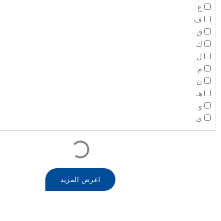
غ
ف
ق
ك
ل
م
ن
هـ
و
ي
اعرض المزيد