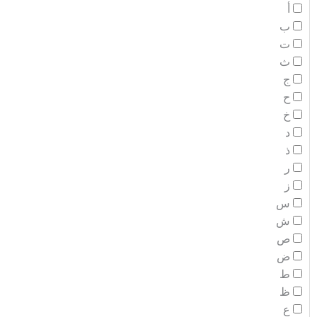
أ
ب
ت
ث
ج
ح
خ
د
ذ
ر
ز
س
ش
ص
ض
ط
ظ
ع