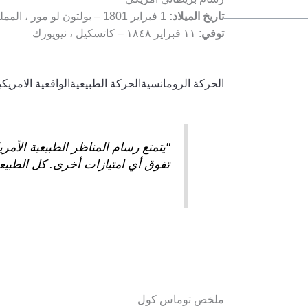
تاريخ الميلاد:
1 فبراير 1801 – بولتون لو مور ، المملكة المتحدة
توفي
: ١١ فبراير ١٨٤٨ – كاتسكيل ، نيويورك
الحركة الرومانسية
الحركة الطبيعية
الواقعية الامريكي
"يتمتع رسام المناظر الطبيعية الأمري
تفوق أي امتيازات أخرى. كل الطبيعة
ملخص توماس كول