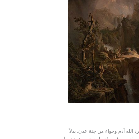
الله آدم وحواء من جنة عدن. بدلاً
ول يقزمهم في بيئة طبيعية يرمز حجمها