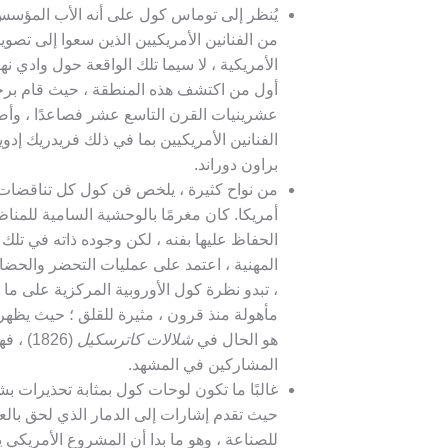
يُنظر إلى توماس كول على أنه الأب المؤس
من الفنانين الأمريكيين الذين سعوا إلى تصوير
الأمريكية ، لا سيما تلك الواقعة حول وادي 
أول من اكتشف هذه المنطقة ، حيث قام برح
عشرينيات القرن التاسع عشر فصاعدًا ، وأص
الفنانين الأمريكيين بما في ذلك فريدريك إ
براون دوراند.
من نواح كثيرة ، يلخص فن كول كل تناقضات 
أمريكا. كان مغرمًا بالوحشية السامية للمناظ
الحفاظ عليها بفنه ، لكن وجوده ذاته في تلك 
المهنية ، اعتمد على عمليات التحضر والحضا
، تبدو نظرة كول الأوروبية المركزية على ما يب
مأهولة منذ قرون ، مثيرة للقلق ؛ حيث يظهر 
هو الحال في
شلالات كاترسكيل
(1826) 
المشاركين في المشهد.
غالبًا ما تكون لوحات كول بمثابة تحذيرات بش
حيث تقدم إشارات إلى الدمار الذي لحق بالعا
للصناعة ، وهو ما بدا أن المشروع الأمريكي 