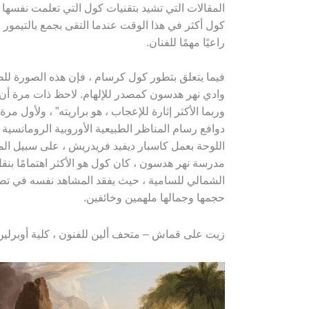
المقالات التي تشيد بتقنيات كول التي تعلمت نفسه
كول أكثر في هذا الوقت عندما التقى بجمع بالتيمور
راعيًا مهمًا للفنان.
فيما يتعلق بتطور كول كرسام ، فإن هذه الصورة للط
وادي نهر هدسون كمصدر للإلهام. لاحظ ذات مرة أن “أ
وربما الأكثر إثارة للإعجاب ، هو براريته” ، ولأول م
دوافع رسام المناظر الطبيعية الأوروبية الرومانسية ل
اللوحة بعمل كاسبار ديفيد فريدريش ، على سبيل المث
مدرسة نهر هدسون ، كان كول هو الأكثر اهتمامًا بنق
الشمالي للسامية ، حيث يفقد المشاهد نفسه في تصو
حجمها وجمالها ملهمين وخائفين.
زيت على قماش – متحف ألين للفنون ، كلية أوبرلين 