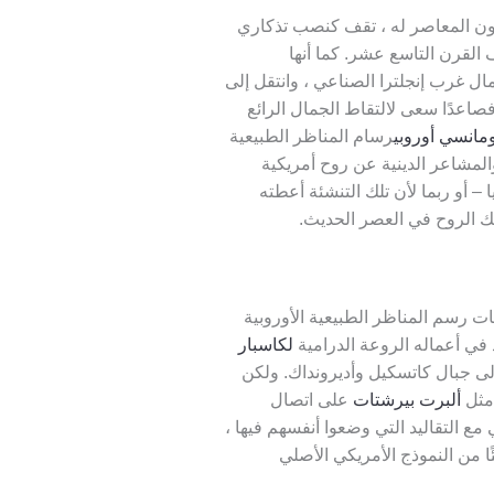
ون المعاصر له ، تقف كنصب تذكاري
 القرن التاسع عشر. كما أنها
ال غرب إنجلترا الصناعي ، وانتقل إلى
فصاعدًا سعى لالتقاط الجمال الرائع
مانسي أوروبي
رسام المناظر الطبيعية
والمشاعر الدينية عن روح أمريكية
 – أو ربما لأن تلك التنشئة أعطته
تلك الروح في العصر الحديث.
 رسم المناظر الطبيعية الأوروبية
 في أعماله الروعة الدرامية
لكاسبار
إلى جبال كاتسكيل وأديرونداك. ولكن
 مثل
ألبرت بيرشتات
على اتصال
ع التقاليد التي وضعوا أنفسهم فيها ،
ئًا من النموذج الأمريكي الأصلي