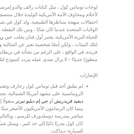
لوحات توماس كول ، مثل كتابات رالف والدو إمرس
لأحلام ومخاوف الأمة الأمريكية الوليدة خلال منتصف
احتفالات مبهجة بمناظرها الطبيعية. ولد كول في شم
الولايات المتحدة عندما كان شابًا ، ومن تلك النقطة 
للحياة البرية الأمريكية. يعتبر أول فنان يجلب عين
رو
لتلك البيئات ، ولكن أيضًا شخصية تعبر عن المثالية 
فريدة. في الواقع ، على الرغم من نشأته في بريطانيا
منظورًا جديدًا – لا يزال صدى عمله يتردد كنموذج ل
الإنجازات
لم يطبق أحد قبل توماس كول زخارف وتقنيات
الرومانسية على مشهد أمريكا الشمالية. نجد
ديفيد فريدريش
أو
جي إم دبليو تيرنر
منقولًا 
بينما كان الرسامون الأمريكيون الأصغر سنًا
مباشر بمدرسة دوسلدورف للرسم ، وبالتالي م
كان كول مدربًا ذاتيًا إلى حد كبير ، ويمثل شي
للسيارة- ديداكت.