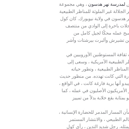
س
لمدرسة نهر هدسون
، وهي مجموعة
 الجلالة غير الملوثة للمناظر الطبيعية
نهر هدسون في ولاية نيويورك. كان كول
لات باخرة إلى الوادي من منتصف
بح عمله محكًا لجيل كامل من
دوين تشيرش وألبرت بيرشتات وآشر
ثقافة المستوطنين الأوروبيين في
ر الطبيعية الأمريكية ، وسعى إلى
المناظر الطبيعية ، وتطور حياته
رة التي كانت تهدده. من منظور حديث
دو أنها برية فارغة كانت ، في الواقع ،
الأمريكيون الأصليون في عمله ، كما
، فهو بمثابة بقع خلابة بدلاً من تمييز
أن المسار المدمر للحضارة الإنسانية ،
لم الطبيعي ، والانتشار المستمر
يمثله. رجل شديد التدين ، رأى كول