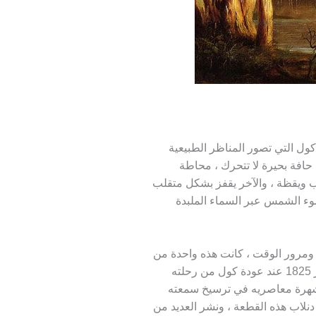
ل التي تصور المناظر الطبيعية
افة بحيرة لا تتحرك ، محاطة
هب ويقظة ، والآخر يقفز بشكل متقلب
وء الشمس عبر السماء الملبدة
 ومرور الوقت ، كانت هذه واحدة من
خمس لوحات عُرضت في مدينة نيويورك في نوفمبر 1825 عند عودة كول من رحلته
شهرة معاصريه في ترسيخ سمعته
دنلاب هذه القطعة ، ونشر العديد من