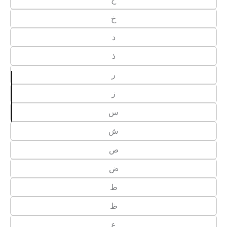
خ
د
ذ
ر
ز
س
ش
ص
ض
ط
ظ
ع