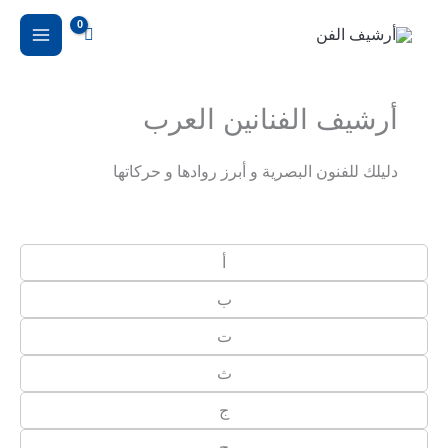
خطي
لى
لمحتوى
أرشيف الفنانين العرب
دليلك للفنون البصرية و أبرز روادها و حركاتها
أ
ب
ت
ث
ج
ح