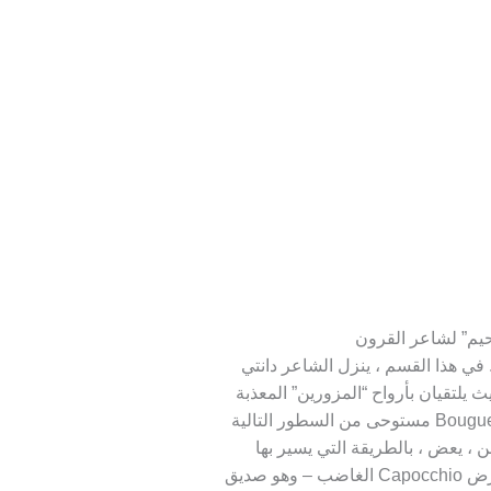
 من تسلسل “الجحيم” لشاعر القرون
1308-2). في هذا القسم ، ينزل الشاعر دانتي
 يلتقيان بأرواح “المزورين” المعذبة
(المزورين والمحتالين). من المحتمل أن يكون Bouguereau مستوحى من السطور التالية
، يعض ​​، بالطريقة التي يسير بها
الخنزير ، عندما ينفصل من الذيل.” في المقدمة ، تعرض Capocchio الغاضب – وهو صديق