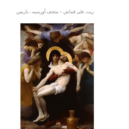
زيت على قماش – متحف أورسيه ، باريس