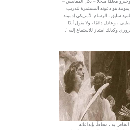
رو معلمًا مبجلًا – بكل المقاييس –
 ديمومة هو دعوته المستمرة لتدريب
ميذ سابق ، الرسام الأمريكي إدموند
19) ، بوجيرو بأنه “[a] دائمًا لطيف ، وعادل دائمًا ، ولا يقول أبدًا
ري وكذلك امتياز للاستماع إليه “.
لخاص به ، محاطًا بإبداعاته