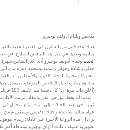
ملخص ويليام أدولف بوجيرو
هناك عدد قليل من الفنانين في العصر الحديث الذين 
حياتهم وبعدها في مثل هذا التناقض الصارخ. في عص
الجديد
ويليام أدولف بوجيرو أحد أكثر الفنانين شهرة ون
حظي بإشادة وجوائز رسمية وشعبية كبيرة لدى البرجو
محترمًا ومحبوبًا. لوحاته الدينية والأسطورية ، والعرا
مشاهد متأثرة لحياة الفلاحين المتواضعة بمعدل مذهل 
(أعلن ذات مر
، عندما لم يحظ مؤرخي الفن والنقاد الرسم الأكادي
كبير ، في بعض الحالات إلى سمعة بائع متجول في 
عراة مثالية بلا حياة و pietàs
لجبين وسطي ساذج
. ج
نرى أن هذه الرواية الأخيرة غير عادلة: رسام موهو
تصويرية جميلة ، كانت أذواق بوجيرو ببساطة أكثر تقل