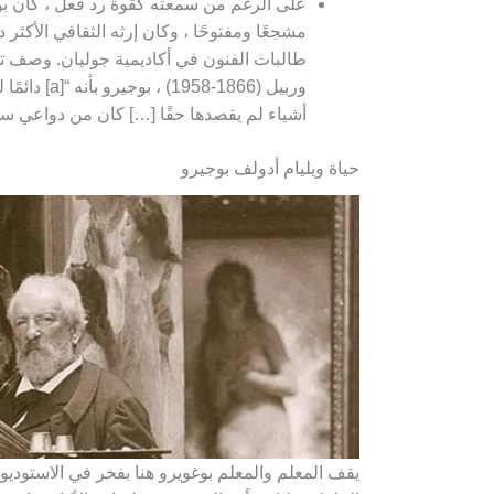
على الرغم من سمعته كقوة رد فعل ، كان بوجي
مشجعًا ومفتوحًا ، وكان إرثه الثقافي الأكثر
طالبات الفنون في أكاديمية جوليان. وصف تل
وربيل (1866-58
أشياء لم يقصدها حقًا […] كان من دواعي سرو
حياة ويليام أدولف بوجيرو
يقف المعلم والمعلم بوغويرو هنا بفخر في الاستوديو ا