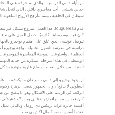
من أيام دانتي الدراسية ، والذي تم حرقه على المحك 
جياني شيشي ، أحد معاصري دانتي ، الذي انتحل ش
شيطان في الخلفية ، بينما تتأرجح الأرواح الملعونة 
كان فيه لتوه رسامًا أكاديميًا. حصل العمل على ثناء 
تيوفيل غوتييه ، الذي علق على اهتمام بوجيرو بالجها
دراسته في مدرسة الفنون الجميلة ، واجه بوجيرو أع
العظماء ، واستوعب الموضة المعاصرة للموضوعات
الوسطى. في هذه المرحلة المبكرة من حياته المهنية ، 
الفنية ، من خلال التقاط أوضاع عارية متوترة بشكل
لن يعود بوجيرو إلى دانتي ، سرعان ما يكتشف – على 
البطولي لا يدفع” ، وأن الجمهور يفضل الزهرة وكيوبي
الرائعة في الرسم على الأشكال وهو ما يتضح من هذا
كان فيه رسمه الرائع
زنوبيا الذي وجده الرعاة على
أكسبه جائزة غراند بريكس دي روما ، وبالتالي تمثل
عندما أسس نفسه كبطل أكاديمي نمط.