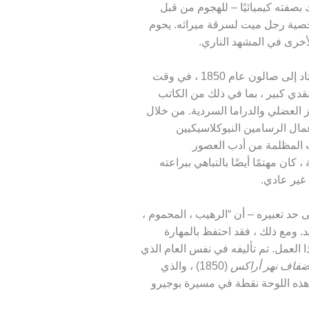
بصفته كيميائيًا – للهجوم من قبل
خصية رجل ميت لسرقة ميراثه. يحوم
الأخرى في المشهد الناري.
قدم Bouguereau هذا العمل المروع بشكل غير معتاد إلى صالون عام 1850 ، في وقت
نقدي كبير ، بما في ذلك من الكاتب
ز العضلي والدراما السردية. من خلال
مال الرسامين النيوكلاسيكيين
 المظلمة من أدب العصور
كان مهتمًا أيضًا بالتباهي ببراعته
 غير عادي.
حد تعبيره – أن “الرهيب ، المحموم ،
د. ومع ذلك ، فقد احتفظ بالمهارة
 العمل. تم تأليفه في نفس العام الذي
 ضفاف نهر أراكس
(1850) ، والذي
 هذه اللوحة نقطة في مسيرة بوجيرو