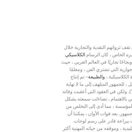
تقف ثرواتهم النقدية والتجارية خلال
ره الخاص ، كان الرسام
الكلاسيكي
جاحًا تجاريًا في العالم الغربي ، حيث
ازية التي تشتري الفن ، ومعلمًا
ة الكلاسيكية ،
والطبيعة
– تم إنتاج
، للجمهور المتلهف إلى ما لا نهاية
ة أن “كل دقيقة مني تكلف 100 فرنك”). ولكن في العقود التي أعقبت وفاته
مي بالاهتمام ، تضاءلت سمعته بشكل
المؤسسة ، مما أدى إلى التخلص من
مهور. بعد فوات الأوان ، يمكننا أن
ب ببراعة قادر على رسم لوحات
يدية ، وموقفه من حياته المهنية أكثر