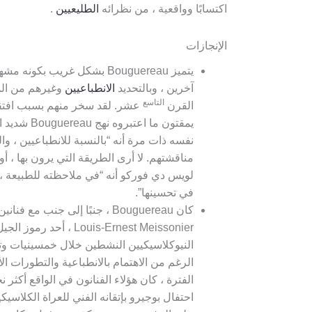
اكتسابًا وواقعية ، من نظرائه
الطليعيين
.
الإنجازات
يتميز Bouguereau بشكل غريب ب
آخرين ، وبالتحديد
الانطباعيين
وغيرهم من الم
التاسع
القرن
عشر. لقد سخر منهم بسبب افتقارهم
يمقتون ما اع
نفسه ذات مرة أنه “بالنسبة للانطباعيين ، وال
مناقشتهم. لا أرى الطريقة التي يرون بها ، أو
لويس دي فوركو أنه “في ملاحظته للطبيعة ، [
في تحسينها”.
Louis-Ernest Meissonier ، 
النيوكلاسيكيين النشطين خلال خمسينيات وت
الرغم من الاهتمام بالانطباعية والتطورات ا
الفترة ، كان هؤلاء الفنانون في الواقع أكثر ن
احتفال بوجيرو بإتقانه الفني للعراة الكلاسيك