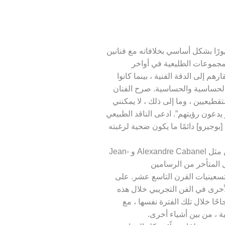
كونه مشهورًا بشكل أساسي بخلافاته مع فنانين
جموعات الطليعية في أواخر
 إلى الدقة الفنية ، بينما كانوا
تبروه نهج Bouguereau شديد الحساسية والحساسية. صرح الفنان
تقطيعيين ، وما إلى ذلك ، لا يمكنني
 يدعون رؤيتهم”. ادعى الناقد الطبيعي
بوجيرو] دائمًا ما يكون ضحية لرغبته
كان Bouguereau ، جنبًا إلى جنب مع فنانين مثل Alexandre Cabanel و Jean-
أحد رموز الجيل المتأخر من الرسامين
سعينيات القرن التاسع عشر. على
لأخرى في الفن التجريبي خلال هذه
جاحًا خلال تلك الفترة نفسها ، مع
ية ، من بين أشياء أخرى.