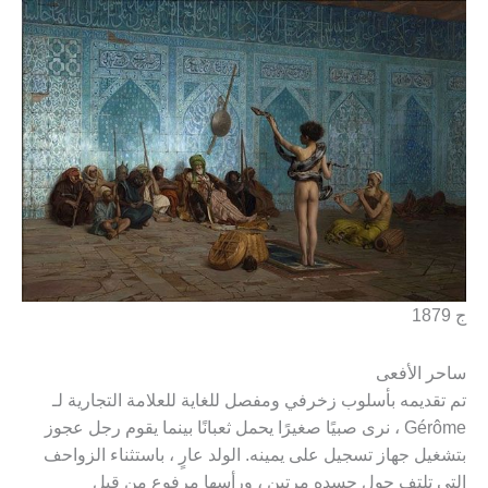
ج 1879
ساحر الأفعى
تم تقديمه بأسلوب زخرفي ومفصل للغاية للعلامة التجارية لـ
Gérôme ، نرى صبيًا صغيرًا يحمل ثعبانًا بينما يقوم رجل عجوز
بتشغيل جهاز تسجيل على يمينه. الولد عارٍ ، باستثناء الزواحف
التي تلتف حول جسده مرتين ، ورأسها مرفوع من قبل