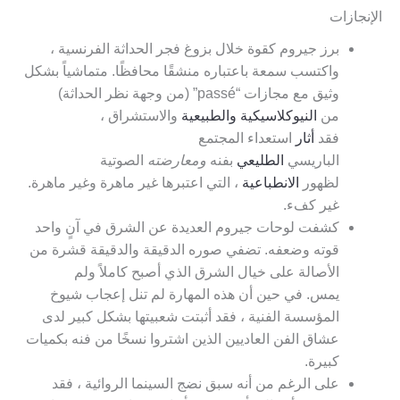
الإنجازات
برز جيروم كقوة خلال بزوغ فجر الحداثة الفرنسية ،
واكتسب سمعة باعتباره منشقًا محافظًا. متماشياً بشكل
وثيق مع مجازات “passé” (من وجهة نظر الحداثة)
من
النيوكلاسيكية
والطبيعية
والاستشراق ،
فقد
أثار
استعداء المجتمع
الباريسي
الطليعي
بفنه
ومعارضته
الصوتية
لظهور
الانطباعية
، التي اعتبرها غير ماهرة وغير ماهرة.
غير كفء.
كشفت لوحات جيروم العديدة عن الشرق في آنٍ واحد
قوته وضعفه. تضفي صوره الدقيقة والدقيقة قشرة من
الأصالة على خيال الشرق الذي أصبح كاملاً ولم
يمس. في حين أن هذه المهارة لم تنل إعجاب شيوخ
المؤسسة الفنية ، فقد أثبتت شعبيتها بشكل كبير لدى
عشاق الفن العاديين الذين اشتروا نسخًا من فنه بكميات
كبيرة.
على الرغم من أنه سبق نضج السينما الروائية ، فقد