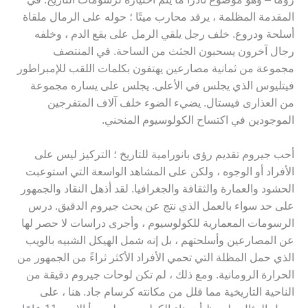
المقدمة المظلمة ، يرقد محارب ميتًا ؛ حوله على الرمال ملقاة
أسلحة ودروع. خلف رجل يلقي الرمل على بقع الدم ، وخلفه
رجال آخرون يسحبون الجثث من الساحة. في المنتصف
مجموعة من ثمانية مصارعين يهتفون بكلمات اللقب للإمبراطور
فيتليوس الذي يجلس في الأعلى. يجلس على يساره مجموعة
من العذارى فيستال. يضيء الضوء خلف آلاف المتفرجين
الموجودين في اكتساح الكولوسيوم المنحني.
أحب جيروم تقديم رؤى بانورامية للتاريخ ؛ التركيز ليس على
الأفراد أو الوجوه ، ولكن على المشاهد الواسعة التي استوعبت
الحشود والعمارة والثقافة والجغرافيا. لقد أذهل النقاد والجمهور
على حد سواء بالعمل الذي نتج عن بحث جيروم الدقيق. درس
الرسومات المعمارية للكولوسيوم ، وأجرى دراسات لا حصر لها
عن المصارعين وأسلحتهم ، بل إنه شمل الهيكل الشبيه بالويب
الذي حمل المظلة التي تحمي الأفراد الأكثر ثراءً من الجمهور من
الحرارة الرومانية. ومع ذلك ، لم تكن لوحات جيروم دقيقة من
الناحية التاريخية مما قلل من مكانته كرسام جاد. هنا ، على