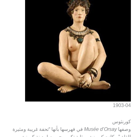
1903-04
كورنثوس
وصفها
Musée d’Orsay
في فهرسها بأنها “تحفة غريبة ومثيرة
للقلق” ، كانت
كورينث
بمثابة تكريم جيروم لمدينة كورنث