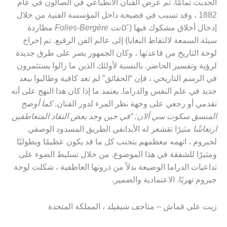
الحديث تمامًا. تم عرض الفنان الانطباعي في الصالون في عام
1882 ، وقد تسبب في فضيحة داخل المؤسسة الفنية من خلال
إدخال أخلاق مشكوك فيها (
كانت Folies-Bergère
مطاردة
سيئة السمعة لالتقاط البغايا) إلى عالم الفن الرفيع. تم إخراج
لوحة التاريخ من قاعدتها ، وكان الجمهور يصر على طرق جديدة
لرؤية وتفسير الحاضر. بالنسبة لأولئك الذين ما زالوا يستثمرون
في الرسم التاريخي ، فإن “الحقائق” لم تعد كافية وطالبوا ببعد
جديد في علم النفس والدراما. يعتمد ما إذا كان هذا النهج على أنه
تقدمي أو رجعي على وجهة نظر المرء لدور الفنان.
كما أوضح
المنسق سكوت سي ألان: “في حين وجد بعض النقاد المتعاطفين
ارتعاشًا
مثيرًا تقشعر له الأبدان
في الطريق المسدود الوصفي
لجيروم ، اتهمه معظمهم بتجنب كل ما قد يكون عظيمًا وبطوليًا
ومثيرًا للشفقة في هذا الموضوع. من خلال تسليط الضوء على
تداعيات الدراما الوضيعة بدلاً من ذروتها العاطفية ، شكلت لوحة
جيروم تهربًا. الاعتمادية والضمير.
زيت على قماش – متاحف شيفيلد ، المملكة المتحدة