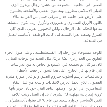
الصبي. في الخلفية ، مجموعة من عشرة رجال يرتدون الزي
القبلي الإسلامي ينظرون ويحملون العصي والأسلحة. يجلسون
على الأرض على خلفية جدار شرقي جميل من القرميد يتلألأ
باللون الأزرق السماوي والفيروزي والأزرق. ربما يكون المشاهد
مدعوًا للحكم على الرجال ، ولكن للجمهور الغربي ، الذي كان
الشرق وشعبه لغزا بالنسبة له ، كانت الوظيفة الأساسية للعمل
هي الدغدغة.
اللوحة مستوحاة من رحلة إلى القسطنطينية ، وعلى طول الجزء
العلوي من الجدار نرى نصًا عربيًا. مثل العديد من لوحات الفنان ،
كان مركبًا ، تم تجميعه في الاستوديو الخاص به من الدراسات
التي قام بها في الخارج. على هذا النحو ، تراجعت الأخطاء
والتناقضات. يرسم أسلوب جيروم الضيق والواقعي صورة مثيرة
للفضول ، لكن العمل تعرض لانتقادات واسعة من قبل النقاد
المعاصرين. في الواقع ، وصفها الناقد الفني جوناثان جونز بأنها
“رؤية إمبريالية مهلهلة لـ” الشرق “، بل إن العمل زينت غلاف
النص الأساسي لإدوارد سعيد في عام 1978 بعنوان
الاستشراق .
،
وهو كتاب جعل الثقافة الغربية تتعامل مع الطريقة التي رعت بها