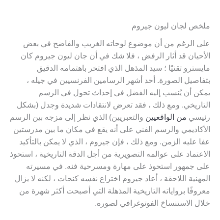
ملخص لجان ليون جيروم
على الرغم من أن موضوع لوحاته الغريب والفاضح في بعض
الأحيان قد أثار الرفض ، فلا شك في أن جان ليون جيروم كان
مايسترو تقنيًا ؛ سيد المذهل الذي افتخر باهتمامه الدقيق
بتفاصيل الصورة. أحد أشهر الرسامين الفرنسيين في جيله ،
يمكن أن يُنسب إليه الفضل في إحداث تحول في الرسم
التاريخي. ومع ذلك ، فقد تعرض لانتقادات شديدة وجدل (بشكل
رئيسي
من
الواقعيين
والتعبريين
) الذي نظر إلى مزجه بين الرسم
الأكاديمي والرسم الفني على أنه يقع في مكان ما بين مدرستين
عفا عليه الزمن. ومع ذلك ، فإن جيروم ، الذي لا يمكن بالتأكيد
الاعتماد على عوالمه التصويرية من أجل الدقة التاريخية ، استحوذ
على جمهور استحوذ على مهارة ومسرحية فنه. في مسيرته
المهنية اللاحقة ، أعاد جيروم اختراع نفسه كنحات ، لكنه لا يزال
معروفًا برواياته التاريخية المذهلة التي أصبحت أكثر شهرة من
خلال الاستنساخ الفوتوغرافي لصوره.