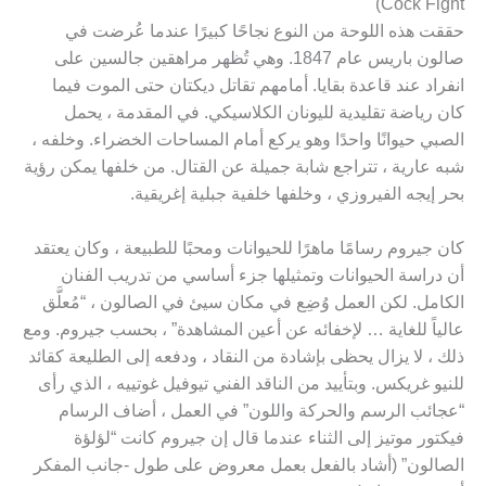
Cock Fight)
حققت هذه اللوحة من النوع نجاحًا كبيرًا عندما عُرضت في
صالون باريس عام 1847. وهي تُظهر مراهقين جالسين على
انفراد عند قاعدة بقايا. أمامهم تقاتل ديكتان حتى الموت فيما
كان رياضة تقليدية لليونان الكلاسيكي. في المقدمة ، يحمل
الصبي حيوانًا واحدًا وهو يركع أمام المساحات الخضراء. وخلفه ،
شبه عارية ، تتراجع شابة جميلة عن القتال. من خلفها يمكن رؤية
بحر إيجه الفيروزي ، وخلفها خلفية جبلية إغريقية.
كان جيروم رسامًا ماهرًا للحيوانات ومحبًا للطبيعة ، وكان يعتقد
أن دراسة الحيوانات وتمثيلها جزء أساسي من تدريب الفنان
الكامل. لكن العمل وُضِع في مكان سيئ في الصالون ، “مُعلَّق
عالياً للغاية … لإخفائه عن أعين المشاهدة” ، بحسب جيروم. ومع
ذلك ، لا يزال يحظى بإشادة من النقاد ، ودفعه إلى الطليعة كقائد
للنيو غريكس. وبتأييد من الناقد الفني تيوفيل غوتييه ، الذي رأى
“عجائب الرسم والحركة واللون” في العمل ، أضاف الرسام
فيكتور موتيز إلى الثناء عندما قال إن جيروم كانت “لؤلؤة
الصالون” (أشاد بالفعل بعمل معروض على طول -جانب المفكر