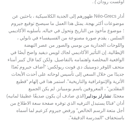
أوغست رودان
)
.
أدار Néo-Grecs ظهورهم إلى الجدية الكلاسيكية ، باحثين عن
موضوعات أكثر بهجة. يمثل هذا العمل ما سيصبح توقيع جيروم
؛ موضوع مأخوذ من التاريخ وتحول في خياله. بأسلوبه الأكاديمي
السلس ، يقدم صورة مصنوعة من الفسيفساء في نابولي ،
واللوحات الجدارية من بومبي والصور من عصر النهضة
الإيطالية. إن التأثير الأكاديمي لجاك لويس ديفيد واضح أيضًا في
الواقعية المخلصة واهتمامه بالتفاصيل. ولكن كما قال كبير أمناء
متحف اللوفر دومينيك دي فونت ريولكس: “أضاف جيروم بُعدًا
جديدًا من خلال السعي إلى تأسيس لوحاته على أحدث الأبحاث
الأثرية والإثنوغرافية والتاريخية”. استمر هذا في إلهام “قطيع
المقلدين” ، المعروفين باسم بومبيانز. لم يكن الجميع
معجبًا.
تشارلز بودلير
(الذي صادف أن يكون صديقًا عظيمًا لمانيه)
أدان “فنانًا يستبدل الترفيه الذي توفره صفحة سعة الاطلاع من
أجل متعة الرسم الخالص” ورفض جيروم كزعيم لما أسماه
باستخفاف “المدرسة الدقيقة”.