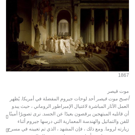
1867
موت قيصر
أصبح موت قيصر
أحد لوحات جيروم المفضلة في أمريكا. يُظهر
العمل الآثار المباشرة لاغتيال الإمبراطور الروماني ، حيث يبدو
gram
itter
أن قاتليه المبتهجين يرقصون بعيدًا عن الجسد. نرى تصويرًا أمينًا
للفن والتماثيل والهندسة المعمارية التي درسها جيروم أثناء
زيارته لروما. ومع ذلك ، فإن المشهد ، الذي تم تعيينه في مسرح