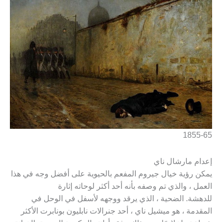
1855-65
إعدام مارشال ناي
يمكن رؤية خيال جيروم المفعم بالحيوية على أفضل وجه في هذا
العمل ، والذي تم وصفه بأنه أحد أكثر لوحاته إثارة
للدهشة. الضحية ، الذي يرقد ووجهه لأسفل في الوحل في
المقدمة ، هو ميشيل ناي ، أحد جنرالات نابليون بونابرت الأكثر