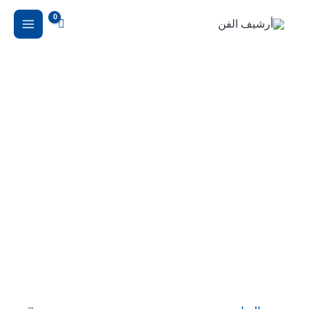
خطي
لى
لمحتوى