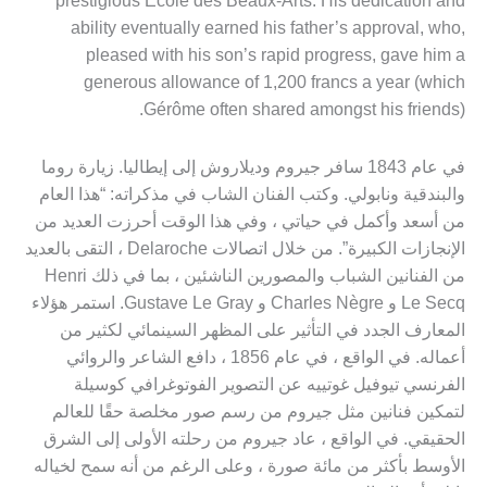
prestigious École des Beaux-Arts. His dedication and
ability eventually earned his father’s approval, who,
pleased with his son’s rapid progress, gave him a
generous allowance of 1,200 francs a year (which
Gérôme often shared amongst his friends).
في عام 1843 سافر جيروم وديلاروش إلى إيطاليا. زيارة روما
والبندقية ونابولي. وكتب الفنان الشاب في مذكراته: “هذا العام
من أسعد وأكمل في حياتي ، وفي هذا الوقت أحرزت العديد من
الإنجازات الكبيرة”. من خلال اتصالات Delaroche ، التقى بالعديد
من الفنانين الشباب والمصورين الناشئين ، بما في ذلك Henri
Le Secq و Charles Nègre و Gustave Le Gray. استمر هؤلاء
المعارف الجدد في التأثير على المظهر السينمائي لكثير من
أعماله. في الواقع ، في عام 1856 ، دافع الشاعر والروائي
الفرنسي تيوفيل غوتييه عن التصوير الفوتوغرافي كوسيلة
لتمكين فنانين مثل جيروم من رسم صور مخلصة حقًا للعالم
الحقيقي. في الواقع ، عاد جيروم من رحلته الأولى إلى الشرق
الأوسط بأكثر من مائة صورة ، وعلى الرغم من أنه سمح لخياله