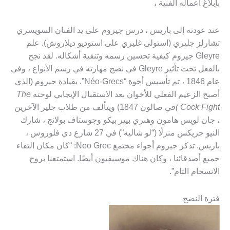
بإبلاغ أعماله الفنية ،
عند عودته إلى باريس ، درس جيروم على يد الفنان السويسري
تشارلز جليري (استولى غليري على استوديو ديلاروش). علم
Gleyre جيروم كيفية تحسين رسمه وتنقية أشكاله. لقد نجح
بالفعل تحت تأثير Gleyre في نضج مهارته في رسم الأنواع ، وفي
عام 1846 ، تم تأسيس أخوة “Néo-Grecs”. بقيادة جيروم (الذي
أصبح الزعيم الفعلي للأخوان بعد الاستقبال الإيجابي لوحته
The
Cock Fight )
في صالون 1847) ويتألف من طلاب جلير الآخرين
، جان لويس هامون وهنري بيير بيكو وجوستاف بولانج ، شارك
النيو جريكس منزلًا (“لو شاليه”) في 27 شارع دي فلوروس ،
باريس. تذكر جيروم أجواء مجتمع Neo Grec: “كان مكان التقاء
جميع أصدقائنا ، وكان هناك موسيقيون أيضًا. استمتعنا بروح
الانسجام التام”.
فترة النضج