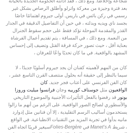
شجاعة وإخلاصًا. ومع ذلك ، فقد أدانته الحكومة الجديدة بالخيانة
بعد فترة وجيزة من معركة واترلو وأطلق الرصاص بشكل غير
رسمي في ركن بائس في باريس. أولى جيروم اهتمامًا خاصًا
بجسد ناي ويديه وبدلته ، في حين أن التفاصيل الدقيقة في الجدار
القذر والمقدمة الموحلة تؤكد فقط على حجم سقوط الجنرال
من النعمة. ومع ذلك ، في المسافة ، يتم تقديم أعمال الفرشاة
بعناية أقل ، حيث تصور حركة فرقة القتل وتضيف إلى إحساس
المشهد بالواقعية. في ما كان تحديًا واعًا للعرفان ،
كان من المهم لأهميته كفنان أن يجد جيروم أسلوبًا جديدًا ، لا
سيما بالنظر إلى حقيقة أنه بحلول منتصف القرن التاسع عشر ،
كان الفن الفرنسي على أعتاب فجر جديد.
كان
الواقعيون
مثل
جوستاف كوربيه
وجان
فرانسوا ميليت
وروزا
بونور
قد رفضوا بالفعل التأثيرات الأجنبية والموضوع التاريخي
والأسطوري لصالح الصور الواقعية. على الرغم من أنهم ما زالوا
يستخدمون أساليب الرسم التقليدية ، إلا أن فنانين مثل إدوارد
مانيه بدأوا في تجربة المزيد من التقنيات الانطباعية. في الواقع
،
شريط Manet’s A في Folies-Bergère
سيغير قريبًا اتجاه الفن