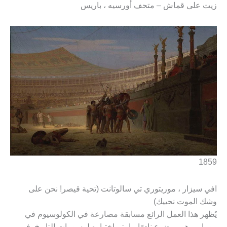
زيت على قماش – متحف أورسيه ، باريس
1859
افي سيزار ، موريتوري تي سالوتانت (تحية قيصر! نحن على
وشك الموت نحييك)
يُظهر هذا العمل الرائع مسابقة مصارعة في الكولوسيوم في
روما – وهو موضوع نادرًا ما يتم اختياره لرسومات التاريخ. في