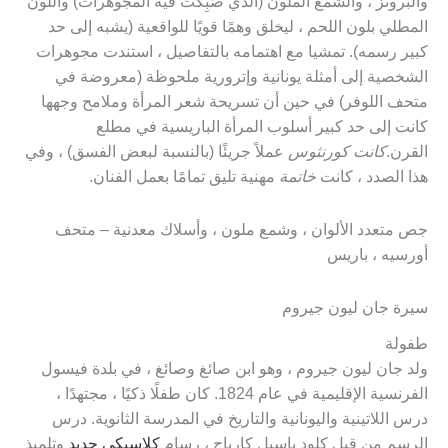
والبرونز ، والشمع الملون (الذي صُبِكت فيه المجوهرات) واللون
المطلي بلون اللحم ، ليخلق وهمًا قويًا للواقعية (يشبه إلى حد
كبير رسمه). تمشيا مع اهتمامه بالتفاصيل ، استندت مجوهرات
الشخصية إلى أمثلة يونانية وإترورية ملحوظة (معروضة في
متحف اللوفر) ​​في حين أن تسريحة شعر المرأة وملامح وجهها
كانت إلى حد كبير أسلوب المرأة الباريسية في مطلع
القرن.
كانت كورنثوس
عملاً جريئًا (بالنسبة لبعض الفسق) ، وفي
هذا الصدد ، كانت
خاتمة
مهنية تليق تمامًا بعمل الفنان.
جص متعدد الألوان ، وشمع ملون ، وأسلاك معدنية – متحف
أورسيه ، باريس
سيرة جان ليون جيروم
طفولة
ولد جان ليون جيروم ، وهو ابن صائغ وصائغ ، في بلدة فيسول
الفرنسية الإقليمية في عام 1824. كان طفلًا ذكيًا ، مجتهدًا ،
درس اللاتينية واليونانية والتاريخ في المدرسة الثانوية. درس
الرسم من قبل كلود باسيل كارياج ، رسام
كلاسيكي جديد
وتلميذ