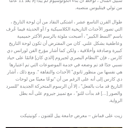
سبيل المثال ، لوحظ أن بناء الكولوسيوم لم يبدأ إلا بعد 11 عامًا
من تولي فيتليوس منصبه.
طوال القرن التاسع عشر ، اشتكى النقاد من أن لوحة التاريخ ،
التي تصور الأحداث التاريخية الكلاسيكية و / أو الحديثة فيما عُرف
باسم “النمط الكبير” ، أصبحت ملوثة بالرسم الأكثر حميمية
وعاطفية بشكل علني. كان من المفترض أن تكون لوحة التاريخ
كبيرة وصادقة وأخلاقية ، ولكن كما أشار مؤرخ الفن لورانس دي
كارس ، فإن “النظام البصري لجيروم [الذي كان] قائمًا على حياد
نسبي جدًا قد تم وضعه في خدمة الموضوعات التي تم اعتبارها
هي نفسها من منظور ثانوي” الأحداث والتفاهة “. ومع ذلك ، أشار
دي كارس إلى أنه على الرغم من أن “نوعًا معينًا من لوحات
التاريخ قد مات بالفعل” ، إلا أن الرسوم المتحركة الجديدة “للسرد
والصور […] قد بدأت للتو” ، مع تمييز جيروم على أنه بطل
الرواية.
زيت على قماش – معرض جامعة ييل للفنون ، كونيتيكت