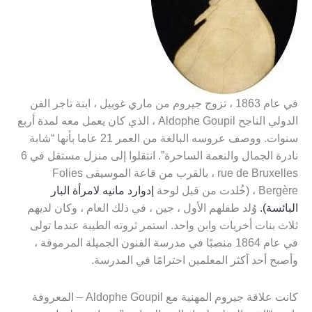
في عام 1863 ، تزوج جيروم من ماري غوبيل ، ابنة تاجر الفن
الدولي الناجح Aldophe Goupil ، الذي كان يعمل معه لمدة أربع
سنوات. ووصف عروسه البالغة من العمر 21 عاما بأنها “شابة
نادرة الجمال والنعمة الساحرة”. انتقلوا إلى منزل مستقل في 6
rue de Bruxelles ، بالقرب من قاعة الموسيقى Folies
Bergère ، (خُلدت من قبل لوحة
إدوارد مانيه لامرأة البار
البائسة).
وُلد طفلهم الأول ، جين ، في ذلك العام ، وكان لديهم
ثلاث بنات أخريات وابن واحد. استمر ثروته الطيبة عندما تولى
في عام 1864 منصبًا في مدرسة الفنون الجميلة المرموقة ،
وأصبح أحد أكثر المعلمين احترامًا في المدرسة.
كانت علاقة جيروم المهنية مع Aldophe Goupil – المعروفة