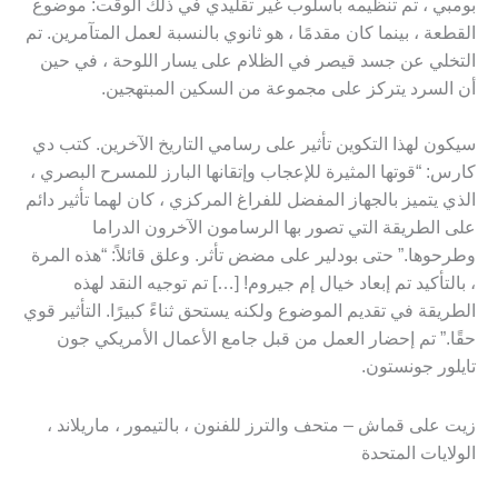
بومبي ، تم تنظيمه بأسلوب غير تقليدي في ذلك الوقت: موضوع
القطعة ، بينما كان مقدمًا ، هو ثانوي بالنسبة لعمل المتآمرين. تم
التخلي عن جسد قيصر في الظلام على يسار اللوحة ، في حين
أن السرد يتركز على مجموعة من السكين المبتهجين.
سيكون لهذا التكوين تأثير على رسامي التاريخ الآخرين. كتب دي
كارس: “قوتها المثيرة للإعجاب وإتقانها البارز للمسرح البصري ،
الذي يتميز بالجهاز المفضل للفراغ المركزي ، كان لهما تأثير دائم
على الطريقة التي تصور بها الرسامون الآخرون الدراما
وطرحوها.” حتى بودلير على مضض تأثر. وعلق قائلاً: “هذه المرة
، بالتأكيد تم إبعاد خيال إم جيروم! […] تم توجيه النقد لهذه
الطريقة في تقديم الموضوع ولكنه يستحق ثناءً كبيرًا. التأثير قوي
حقًا.” تم إحضار العمل من قبل جامع الأعمال الأمريكي جون
تايلور جونستون.
زيت على قماش – متحف والترز للفنون ، بالتيمور ، ماريلاند ،
الولايات المتحدة