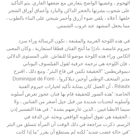
الهجوم ، وغضبها الواضح يتعارض مع ضعفها العاري. يتم التأكيد
على شحوب بشرتها بالحجر الداكن والبارد وأعماق أوراق الشجر
خلفها. أعلاه ، يلقي ضوء أزرق وأحمر شبحي على البناء بالطوب ،
مما يجعل المشهد عند غروب الشمس.
في هذه اللوحة الغريبة والمقنعة ، تكون الرسالة وراء سرد
جيروم غامضة. نادرًا ما أنتج الفنان قطعًا استعارية ، وكان المعنى
الكامن وراء هذه اللوحة موضوعًا للنقاش. على المستوى الدلالي
، فإن اللوحة هي ترجمة حرفية لقول الفيلسوف اليوناني
ديموقريطس: “الحقيقة تكمن في قاع البئر”. ومع ذلك ، اقترح
مدير المتحف الوطني أوجين ديلاكروا ، Dominique de Font-
Réaulx ، أن العمل كان بمثابة تأكيد لخيارات جيروم الفنية
الخاصة: “هذه الصور للحقيقة قام بها فنان عجوز تعرض أسلوبه
وأسلوبه لتحديات شديدة من قبل جيل أصغر من الفنانين ، ولا
سيما الانطباعيين ، الذين عارضهم بشدة “. في هذا التفسير إذن
، الحقيقة هي تفوق أسلوبه الواقعي وبحثه عن الدقة في
الرسم. ذكرت مراجعة في ذلك الوقت أن المرأة تتسلق من البئر
“في حالة غضب شديد” لكنه لم يستطع أن يقرر “ما إذا كانت