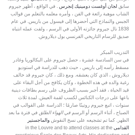
سابق
لجان أوغست دومينيك إنجرس
. في الواقع ، أظهر جيروم
الشاب موهبة رائعة في الفن ، وأمره معلمه بالتعلم من قوالب
الجبس والنماذج التي أحضرها إلى فيسول من باريس. في عام
1838 نال جيروم جائزته الأولى في الرسم ، ولفت عمله انتباه
صديق للرسام التاريخي الفرنسي بول ديلاروش.
التدريب المبكر
في سن السادسة عشرة ، حصل جيروم على البكالوريا وغادر
مسقط رأسه إلى باريس ، حيث ذهب للدراسة في استوديو
ديلاروش ، الذي كان يعشقه. ومع ذلك ، كان جيروم قد خالف
رغبة والده في هذه الخطوة ، وكان يكافح من أجل البقاء على
قيد الحياة ، فقد أجبر بسبب الظروف على رسم بطاقات دينية
باعها على درجات الكنائس لكسب لقمة العيش. لمدة ثلاث
سنوات ، اتبع جيروم روتينًا صارمًا ؛ الدراسة على القوالب في
الصباح ، أثناء الرسم أو الرسم
في الهواء الطلق
في فترة ما بعد
الظهر. كما تم تشجيعه على نسخ النقوش
والماجستير
القدامى
in the Louvre and to attend classes at the