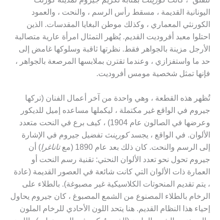
اليونانية القديمة ، مسقط رأس الرسم ، والنحت ، والعمود
الكورنثي المعماري ، وكذلك موطن البغايا المقدسات. الذين
احتلوا معبد أفروديت القديم. يُظهر التمثال امرأة عارية متصالبة
الأرجل مزينة بالجواهر فقط. نظرتها ثاقبة وسلوكها غامض إلى
حد ما واستفزازي ، وعندما تقترن بملابسها المرصعة بالجواهر ،
فإنها تمثل شخصية مومس أفروديت.
تُظهر هذه القطعة ، وهي واحدة من آخر أعمال الفنان (تركها
جيروم في الواقع غير مكتملة ، ليكملها مساعده إميل للديكور
وعرضها في الصالون عام 1904) ، كيف برع في النحت متعدد
الألوان. في الواقع ، يجسد
كورينث
تفضيل جيروم في الإشارة
إلى الرسم والنحت. كان ذلك بعد عام 1890 (مع
تاناغرا
) أن
جيروم تحول نحو تعدد الألوان النحتي: تقنية رسم النحت أو
العمارة ذات الألوان التي كانت شائعة في العصور القديمة (عادة
، يتم تقديم المنحوتات الكلاسيكية غير مصبوغة). بالطلاء على
الرخام بالطلاء المصنوع من الشمع المصبوغ ، كان جيروم يحاول
إحياء هذا النظام القديم. هنا يتحد اللون الأحادي للرخام الملون