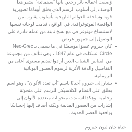
وُصفت أعماله بأثر رجعي بأنها “سينمائية”. يشير هذا
الوصف إلى أسلوب الرسم الذي يخلق أوهامًا تصويرية
قوية وساحقة للعوالم التاريخية بأسلوب يقترب من
الواقعية الفوتوغرافية. في الواقع ، قدمت لوحاته نفسها
لاستنساخ فوتوغرافي مع نسخ ثابتة من عمله قادرة على
الوصول إلى جمهور عريض.
كان جيروم عضوًا مؤسسًا في ما يسمى بـ Neo-Grec
Circle. تشكلت في عام 1847 ، وهي تتألف من مجموعة
من الفنانين الشباب الذين أرادوا تقديم مستوى أعلى من
التفاصيل والدقة الأثرية لرسوم العصور اليونانية
الرومانية.
يشار إلى جيروم أحيانًا باسم “أب تعدد الألوان” ، وهو اسم
يطلق على النظام الكلاسيكي للرسم على منحوتة
رخامية. وهكذا استندت منحوتاته متعددة الألوان إلى
إشارات من العصور القديمة ولكنه أضاف إليها إحساسًا
بواقعية العصر الحديث.
حياة جان ليون جيروم