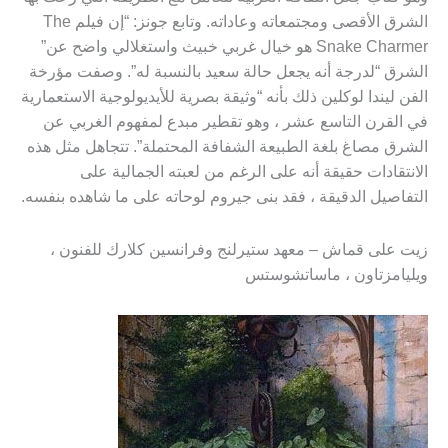
الشرق الأقصى ومجتمعاته وعاداته. وتابع جونز: “إن فيلم The
Snake Charmer هو خيال غربي خبيث واستغلالي واضح عن”
الشرق “لدرجة أنه يجعل حالة سعيد بالنسبة له”. وصفت مؤرخة
الفن ليندا لوكلين ذلك بأنه “وثيقة بصرية للأيديولوجية الاستعمارية
في القرن التاسع عشر ، وهو تقطير مبدع لمفهوم الغربي عن
الشرق مصاغ بلغة الطبيعة الشفافة المحتملة”. تتجاهل مثل هذه
الانتقادات حقيقة أنه على الرغم من لعبته الجمالية على
التفاصيل الدقيقة ، فقد بنى جيروم لوحاته على ما شاهده بنفسه.
زيت على قماش – معهد ستيرلنج وفرانسين كلارك للفنون ،
ويليامزتاون ، ماساتشوستس