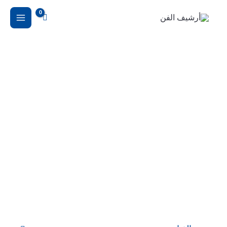
خطي
لى
لمحتوى