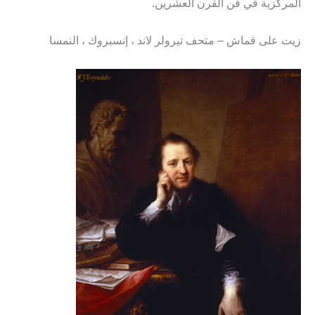
المركزية في فن القرن العشرين.
زيت على قماش – متحف تيرولر لاند ، إنسبروك ، النمسا