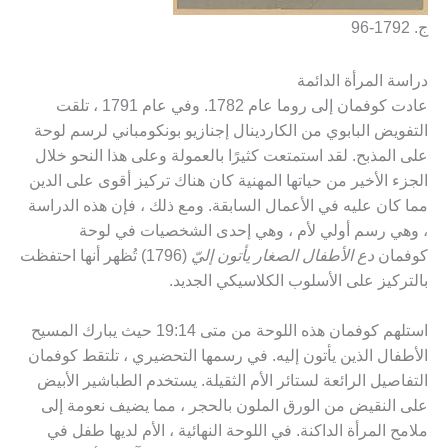
ج. 1792-96
دراسة المرأة الدائمة
عادت كوفمان إلى روما عام 1782. وفي عام 1791 ، تلقت
التفويض البابوي من الكاردينال إجنازيو بونكومباني لرسم لوحة
على المذبح. لقد استمتعت كثيرًا بالعمولة وعلى هذا النحو خلال
الجزء الأخير من حياتها المهنية كان هناك تركيز أقوى على الدين
مما كان عليه في الأعمال السابقة. ومع ذلك ، فإن هذه الدراسة
، وهي رسم أولي لأم ، وهي إحدى الشخصيات في لوحة
كوفمان
دع الأطفال الصغار يأتون إليّ
(1796) تُظهر أنها احتفظت
بالتركيز على الأسلوب الكلاسيكي الجديد.
استلهم كوفمان هذه اللوحة من متى 19:14 حيث يبارك المسيح
الأطفال الذين يأتون إليه. في رسمها التحضيري ، تلتقط كوفمان
التفاصيل الرائعة لستائر الأم الثقيلة. يستخدم الطباشير الأبيض
على النقيض من الورق الملون بالحجر ، مما يضيف نعومة إلى
ملامح المرأة الداكنة. في اللوحة النهائية ، الأم لديها طفل في