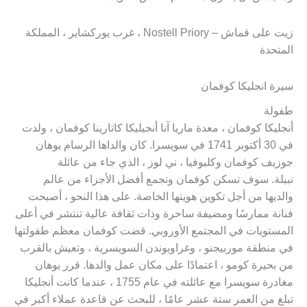
زيت على قماش – Nostell Priory ، غرب يوركشاير ، المملكة
المتحدة
سيرة انجليكا كوفمان
طفولة
أنجليكا كوفمان ، معدة ماريا آنا أنجيليكا كاتارينا كوفمان ، ولدت
في 30 أكتوبر 1741 في سويسرا. كان والداها الرسام يوهان
جوزيف كوفمان وكليوفيا ، ني لوز ، الذي جاء من عائلة
نبيلة. سوف تسكن كوفمان وتجمع أفضل الأجزاء من عالم
والديها من أجل تكوين هويتها الخاصة. على هذا النحو ، أصبحت
فنانة ممارسًا ومضيفة ساحرة وذات ثقافة عالية تنتشر في أعلى
المستويات في المجتمع الأوروبي. قضت كوفمان معظم طفولتها
في منطقة موربيجنو ، وغراوبوندن السويسرية ، وتعيش بالقرب
من بحيرة كومو ، اعتمادًا على مكان عمل والدها. قرر يوهان
مغادرة سويسرا مع عائلته في عام 1755 ، عندما كانت أنجليكا
تبلغ من العمر ستة عشر عامًا ، للبحث عن قاعدة عملاء أكبر في