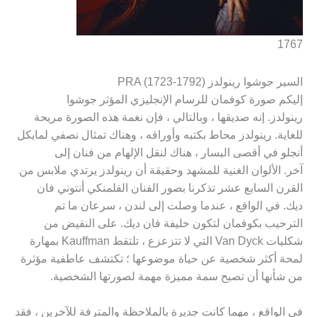
1767
السير جوشوا رينولدز PRA (1723-1792)
إليكم صورة كوفمان للرسام الإنجليزي المؤثر جوشوا
رينولدز. إنه صديقها ، وبالتالي ، فإن نغمة هذه الصورة مريحة
للغاية. رينولدز محاط بكتبه وأوراقه ، وهناك تمثال نصفي لمايكل
أنجلو في أقصى اليسار ، هناك لنقل الإلهام من فنان إلى
آخر. الألوان الغنية للمشهد وحقيقة أن رينولدز يرتدي ملابس من
القرن السابع عشر تذكرنا بصور الفنان الفلمنكي أنتوني فان
ديك. في الواقع ، عندما وصلت إلى لندن ، سرعان ما تم
الترحيب بكوفمان لتكون خليفة فان ديك. على النقيض من
شكليات Van Dyck التي لا تتزعزع ، تلتقط Kauffman بمهارة
لمحة أكثر شخصية عن حياة موضوعها ؛ تكتشف عاطفية مؤثرة
من شأنها أن تصبح سمة مميزة مهمة لصورتها الشخصية.
في الواقع ، مهما كانت جديرة بالملاحظة والمترفة للآخرين ، فقد