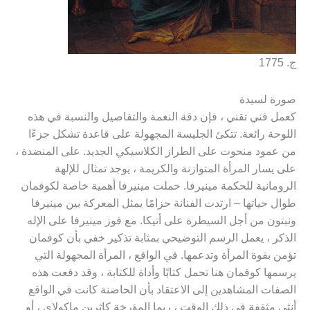
ج. 1775
صورة لسيدة
كعمل فني تقني ، فإن دقة النغمة والتفاصيل والنسبة في هذه
اللوحة رائعة. تتكئ الجليسة المجهولة على قاعدة تشكل جزءًا
من عمود منحوت على الطراز الكلاسيكي الجديد. على المنضدة ،
على يسار المرأة المتوازنة والكريمة ، يوجد تمثال للإلهة
الرومانية للحكمة مينيرفا. حملت مينيرفا أهمية خاصة لكوفمان
طوال حياتها – ارتدت الفنانة حزامًا يمثل المعركة بين مينيرفا
ونبتون من أجل السيطرة على أتيكا. مع فوز مينيرفا على الإله
الذكر ، يعمل الرسم التوضيحي بمثابة تذكير خفي بأن كوفمان
تؤمن بقوة المرأة وتدعمها. في الواقع ، المرأة المجهولة التي
يرسمها كوفمان هنا تحمل كتابًا وأداة للكتابة ، وقد دفعت هذه
الصفات المشاهدين إلى الاعتقاد بأن الحاضنة كانت في الواقع
أنثى مثقفة في ذلك الوقت ، ربما المؤرخة كاثرين ماكولاي ، أو