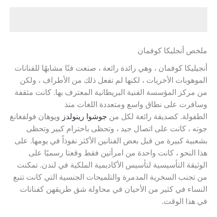
ملخص أنجليكا كوفمان
أنجيليكا كوفمان ، وهي رائدة رائعة ، صنعت فنًا مشابهًا للفنانات
الموهوبات الأخريات ، لكنها لم تفعل ذلك من الأطراف ، ولكن
من مركز المؤسسة الفنية البريطانية المعترف بها. كانت مثقفة
وسافرت على نطاق واسع ومتعددة اللغات منذ
الطفولة. كصديقة رائعة لكل من
جوشوا رينولدز
ويوهان فولفغانغ
جوته ، كانت على اتصال جيد ، وتحظى باحترام كبير وتحظى
بشعبية كبيرة من قبل بعض الفنانين الأكثر نفوذاً في يومها. على
هذا النحو ، كانت واحدة من امرأتين فقط وقعتا رسميًا على
الوثيقة التأسيسية لتأسيس الأكاديمية الملكية في لندن. تمكنت
من تجنب السخرية المدمرة والتلميحات الجنسية التي كانت تتبع
النساء في كثير من الأحيان في محاولة شق طريقهن كفنانات
في هذا الوقت.