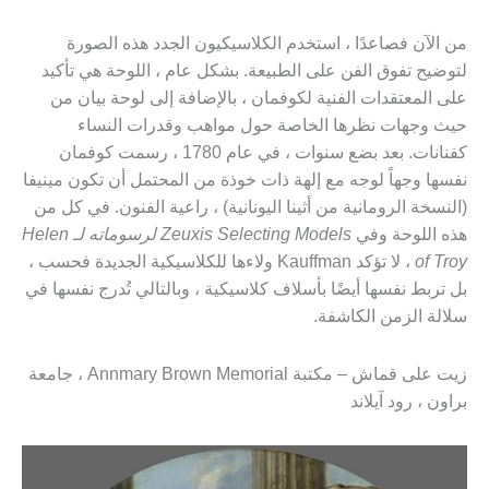
من الآن فصاعدًا ، استخدم الكلاسيكيون الجدد هذه الصورة
لتوضيح تفوق الفن على الطبيعة. بشكل عام ، اللوحة هي تأكيد
على المعتقدات الفنية لكوفمان ، بالإضافة إلى لوحة بيان من
حيث وجهات نظرها الخاصة حول مواهب وقدرات النساء
كفنانات. بعد بضع سنوات ، في عام 1780 ، رسمت كوفمان
نفسها وجهاً لوجه مع إلهة ذات خوذة من المحتمل أن تكون مينيفا
(النسخة الرومانية من أثينا اليونانية) ، راعية الفنون. في كل من
هذه اللوحة وفي
Zeuxis Selecting Models لرسوماته لـ Helen
of Troy
، لا تؤكد Kauffman ولاءها للكلاسيكية الجديدة فحسب ،
بل تربط نفسها أيضًا بأسلاف كلاسيكية ، وبالتالي تُدرج نفسها في
سلالة الزمن الكاشفة.
زيت على قماش – مكتبة Annmary Brown Memorial ، جامعة
براون ، رود آيلاند