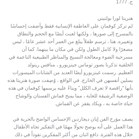
ج. 1777
هنريتا لورا بولتيني
لم تركز كوفمان على العاطفة الإنسانية فقط وأضفت إحساسًا
بالمسرح إلى صورها ، ولكنها لعبت أيضًا مع الحجم والنطاق
وتغييره. هنا ، ترسم طفلاً يبلغ من العمر أحد عشر عامًا ، ليس
مصغرًا ولا كامل الطول ولكن في مكان ما بينهما. كما أن
مسرحية الضوء ومعالجة النسيج والمناظر الطبيعية الناعمة في
الخلفية تذكرنا بصور توماس جينزبورو ، منافس رينولد
العظيم. رسمت غينزبورو أيضًا العديد من الشابات الميسورات
يسلين أنفسهن في الخارج. في الواقع ، وُصِفت صورة هنريتا هذه
بأنها “راقصة لا تعرف الكلل” وبناءً عليه يرسمها كوفمان في هذه
الوضعية الرشيقة للغاية ، مما يمنح قماش الفستان والوشاح
حياة خاصة به ، ويكاد يقفز عن القماش.
يصف مؤرخ الفن إيان ديجاردين الإحساس الواضح بالحرية في
هذا العمل على أنه يوضح تحولًا مهمًا في التفكير تجاه الأطفال
خلال هذه الفترة. دافع اثنان من أكثر المفكرين نفوذاً في ذلك