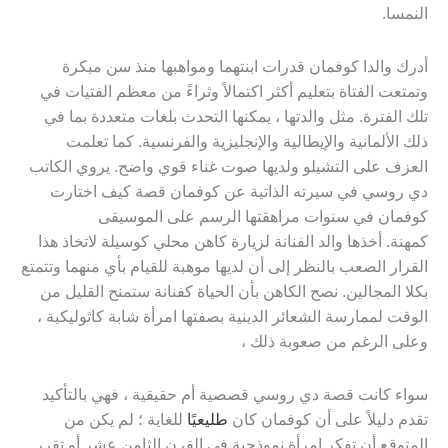
النمسا.
أدرك والدا كوفمان قدرات ابنتهما ومواهبها منذ سن مبكرة
وتمتعت الفتاة بتعليم أكثر اكتمالاً وثراءً من معظم الفتيات في
تلك الفترة. مثل والدتها ، يمكنها التحدث بلغات متعددة بما في
ذلك الألمانية والإيطالية والإنجليزية والفرنسية. كما تعلمت
العزف على التشيلو ولديها صوت غناء قوي واضح. يروي الكاتب
دي روسي في سيرته الذاتية عن كوفمان قصة كيف اختارت
كوفمان في سنوات مراهقتها الرسم على الموسيقى
كمهنة. أخذها والد الفنانة لزيارة كاهن محلي كوسيلة لاتخاذ هذا
القرار الصعب بالنظر إلى أن لديها موهبة للقيام بأي منهما وتتمتع
بكلا المجالين. نصح الكاهن بأن الحياة كفنانة ستمنح القليل من
الوقت لممارسة الشعائر الدينية بصفتها امرأة شابة كاثوليكية ،
وعلى الرغم من صعوبة ذلك ،
سواء كانت قصة دي روسي قصصية أم حقيقية ، فهي بالتأكيد
تقدم دليلاً على أن كوفمان كان
طليعيًا
للغاية ؛ لم يكن من
المتوقع أن تفكر امرأة نموذجية في القرن الثامن عشر أو تقرر