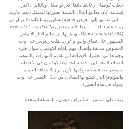
جعلت كوفمان رعاياها دائمًا أكثر تواضعًا ، وبالتالي ، أكثر
إنسانية. كان هذا هو الحال بالنسبة لصورتها للممثل ديفيد جاريك
– التي قدمتها إلى معرض جمعية الفنانين بينما كانت لا تزال في
روما عام 1765 – وأيضًا بالنسبة
لصورتها الخاصة بـ Portrait of
Winckelmann
(1764) ، ونظرتها إلى عالم الآثار الألماني
المشهور على نطاق واسع و أثري. ظلت رينولدز على وجه
الخصوص صديقة واتصال مهم للغاية لكوفمان طوال فترة
وجودها في إنجلترا. بالإضافة إلى تقديم المهارات والموهبة
للعملاء المحتملين ، فقد ساعد أيضًا كوفمان في الاحتفاظ
بسمعتها بعد فضيحة زواجها الأول. نرى الصداقة الحميمة
والموثوقة التي يتمتع بها الفنانان من خلال التعبير على وجه
رينولد في هذه الصورة.
زيت على قماش – سالترام ، ديفون ، المملكة المتحدة