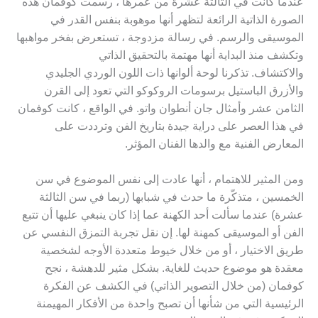
عندما كانت في الثالثة عشرة من عمرها ، رسمت كوفمان هذه
الصورة الذاتية الرائعة لتظهر أنها موهوبة بنفس القدر في
الموسيقى والرسم. في رسالة مزدوجة ، تستعرض بفخر مواهبها
وتكشف منذ البداية أنها مهتمة بالتحقيق الذاتي
والاكتشاف. تذكرنا لوحة ألوانها ذات اللون الوردي الجليدي
والأزرق الباستيل برسومات الروكوكو التي تعود إلى القرن
الثامن عشر وأمثال جان أنطوان واتو. في الواقع ، كانت كوفمان
في هذا العصر على دراية جيدة بتاريخ الفن وترددت على
المعارض الفنية مع والدها الفنان المؤثر.
ومن المثير للاهتمام ، أنها عادت إلى نفس الموضوع في سن
الخمسين ، متذكّرة ما حدث في شبابها (ربما في سن الثالثة
عشرة) عندما سألت أحد الكهنة عما إذا كان ينبغي عليها أن تتبع
الفن أو الموسيقى كمهنة لها. إن نقل تجربة التمزق النفسي عن
طريق الاختيار ، أو من خلال خيوط متعددة الأوجه لشخصية
معقدة هو موضوع حديث للغاية. بشكل مثير للدهشة ، نجح
كوفمان (من خلال التصوير الذاتي) في الكشف عن الفكرة
الرئيسية التي من شأنها أن تصبح واحدة من الأفكار المهيمنة