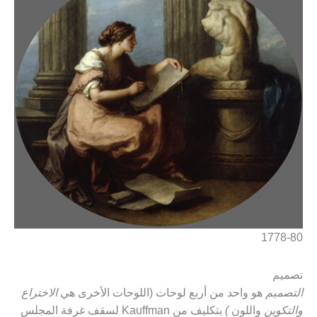
1778-80
تصميم
التصميم
هو واحد من أربع لوحات (اللوحات الأخرى هي
الاختراع
والتكوين
واللون
)
بتكليف من Kauffman لسقف غرفة المجلس