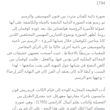
1794
صورة ذاتية للفنان متردد بين فنون الموسيقى والرسم
تم رسم هذه الصورة الذاتية النابضة بالحياة والكاشفة على أنها
عمولة للأميرة الروسية هولشتاين بيك بعد عودة كوفمان إلى
روما. تُظهر الصورة بوضوح الخيارين المهنيين المختلفين اللذين
كانا متاحين لكوفمان خلال شبابها البريء – الرسم من ناحية
والموسيقى من ناحية أخرى. غالبًا ما كان الرأي المعاصر
للمغنيات مرتبطًا بالاختلاط ، حيث أصبحت بعضهن عشيقات في
المحاكم الملكية التي يؤدين فيها. وبالفعل ، طلبت كوفمان من
كاهن النصح في شبابها حول المهنة التي يجب متابعتها – لهذا
السبب و أيضًا لأنه كان يعتقد أن الفن كان في النهاية أكثر إرضاءً
– وجهها نحو الرسم.
أدت الطبيعة المجازية للوحة إلى قيام الكاتب فريدريش فون
ماتيسون بإجراء مقارنتها مع
هرقل عند مفترق الطرق بين
الفضيلة والنائب
بقلم أنيبال كاراتشي (1765) ، وهي صورة
مفضلة كثيرًا لتلك الفترة. على هذا النحو ، على الرغم من أن