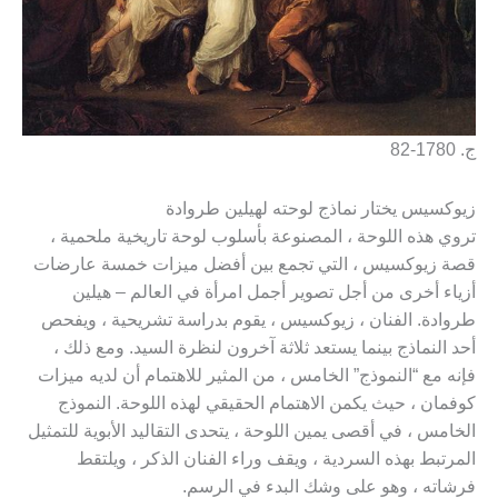
ج. 1780-82
زيوكسيس يختار نماذج لوحته لهيلين طروادة
تروي هذه اللوحة ، المصنوعة بأسلوب لوحة تاريخية ملحمية ،
قصة زيوكسيس ، التي تجمع بين أفضل ميزات خمسة عارضات
أزياء أخرى من أجل تصوير أجمل امرأة في العالم – هيلين
طروادة. الفنان ، زيوكسيس ، يقوم بدراسة تشريحية ، ويفحص
أحد النماذج بينما يستعد ثلاثة آخرون لنظرة السيد. ومع ذلك ،
فإنه مع “النموذج” الخامس ، من المثير للاهتمام أن لديه ميزات
كوفمان ، حيث يكمن الاهتمام الحقيقي لهذه اللوحة. النموذج
الخامس ، في أقصى يمين اللوحة ، يتحدى التقاليد الأبوية للتمثيل
المرتبط بهذه السردية ، ويقف وراء الفنان الذكر ، ويلتقط
فرشاته ، وهو على وشك البدء في الرسم.