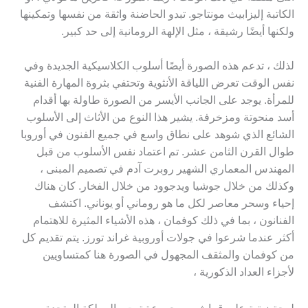
الكاتبة إليزابيث مونتاجو. تبدو الحاضنة واثقة من نفسها وتمكينها
ولكنها أيضًا رشيقة ، مثل الإلهة الرومانية إلى حد كبير.
لذلك ، تدعم هذه الصورة أيضًا أسلوب الكلاسيكية الجديدة وفي
نفس الوقت تعرض اللياقة الأنثوية وتحتفي بثروة المهارة الفنية
للمرأة. يوجد على الجانب الأيسر من الصورة طاولة بها أقدام
أسد منحوتة ومزخرفة. يشير هذا النوع من الأثاث إلى الأسلوب
الشائع الذي شوهد على نطاق واسع في جميع الفنون في أوروبا
طوال القرن الثامن عشر. تم اعتماد نفس الأسلوب من قبل
المهندس المعماري الشهير روبرت آدم في تصميم المبنى ،
وكذلك من خلال جوشيا ويدجوود من خلال الفخار. كان هناك
إحياء وسحر معاصر لكل ما هو روماني أو يوناني. اكتشف
الفنانون ، بما في ذلك كوفمان ، هذه الأشياء المثيرة للاهتمام
أكثر عندما شرعوا في جولات أوروبية غراند تورز. يتم تقديم كل
من كوفمان والمثقف المجهول في الصورة هنا كمتساويين
لأجزاء العداد الذكورية ،