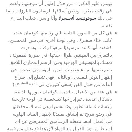
يهيمن عليه الذكور – من خلال إظهار أن موهبتهم ولدت
في وقت مبكر – وبعض أسلافها الرسامون البارزات ، بما
في ذلك
سوفونيسبا أنجيسولا
وآنا واسر ، فعلت الشيء
نفسه.
في كل من الصورة الذاتية التي رسمتها كوفمان عندما
كانت فتاة صغيرة ، وفي لوحة أخرى في سن الخمسين ،
كشفت أنها كانت موسيقيًا موهوبًا وفنانة وشعرت
بالتمزق بين المهنتين طوال حياتها. في صورة الطفولة ،
تمسك بالموسيقى الورقية وفي الرسم المجازي اللاحق
تضع نفسها بين شخصيات الفن والموسيقى. نجحت في
إظهار التوتر النفسي ، وبالتالي فهي تتطلع إلى صراع
القرن العشرين
الذات من خلال الفن (سعى كثيرون في
).
في عدد من الأعمال ، قدمت كوفمان صورتها الذاتية
بأشكال عديدة ، تم إدراجها كشخصية في لوحة تاريخية
وكفنانة عاملة. تظهر أيضًا نفسها وهي تمسك محفظتها
في وضع مريح تم إنشاؤه تقليديًا لإظهار الفنانة الهاوية
في العمل. ابتعد معظم الرسامين المحترفين عن أي
ارتباط من هذا القبيل مع الهواة لأن هذا قد يقلل من قيمة