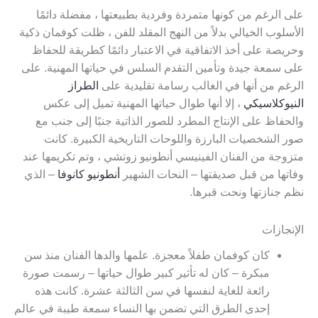
على الرغم من كونها متمردة وفردية بطبيعتها ، مفضلة دائمًا
الأسلوب الخيالي بدلاً من النهج المقلد للفن ، ظلت كوفمان ذكية
وحريصة على أخذ الاتفاقية في الاعتبار دائمًا كطريقة للحفاظ
على سمعة جيدة وتأمين التقدم السلس في حياتها المهنية. على
الرغم من أنها في الغالب رسامة تقليدية على
الطراز
النيوكلاسيكي
، إلا أنها طوال حياتها المهنية تميل إلى عكس
والحفاظ على الإنتاج المطرد للصور الذاتية جنبًا إلى جنب مع
صور الشخصيات البارزة واللوحات التاريخية الكبيرة. كانت
متزوجة من الفنان الفينيسي أنطونيو زوتشي ، وتم تكريمها عند
وفاتها من قبل صديقتها – النحات الشهير
أنطونيو كانوفا
– الذي
نظم جنازتها ونحت قبرها.
الإنجازات
كان كوفمان طفلاً معجزة. علمها والدها الفنان منذ سن
مبكرة – كان له تأثير كبير طوال حياتها – رسمت صورة
رائعة للغاية لنفسها في سن الثالثة عشرة. كانت هذه
إحدى الطرق التي تضمن بها النساء سمعة طيبة في عالم