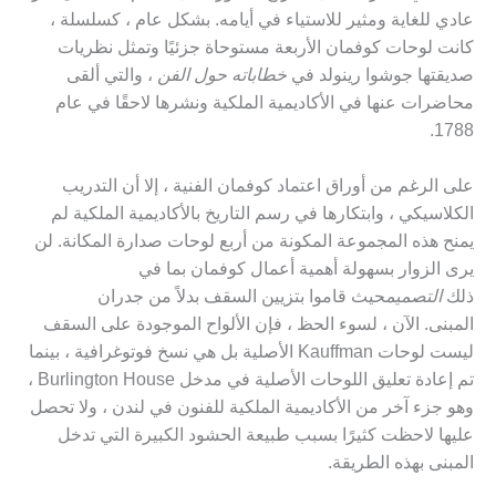
عادي للغاية ومثير للاستياء في أيامه. بشكل عام ، كسلسلة ،
كانت لوحات كوفمان الأربعة مستوحاة جزئيًا وتمثل نظريات
صديقتها جوشوا رينولد في
خطاباته حول الفن
، والتي ألقى
محاضرات عنها في الأكاديمية الملكية ونشرها لاحقًا في عام
1788.
على الرغم من أوراق اعتماد كوفمان الفنية ، إلا أن التدريب
الكلاسيكي ، وابتكارها في رسم التاريخ بالأكاديمية الملكية لم
يمنح هذه المجموعة المكونة من أربع لوحات صدارة المكانة. لن
يرى الزوار بسهولة أهمية أعمال كوفمان بما في
ذلك
التصميم
حيث قاموا بتزيين السقف بدلاً من جدران
المبنى. الآن ، لسوء الحظ ، فإن الألواح الموجودة على السقف
ليست لوحات Kauffman الأصلية بل هي نسخ فوتوغرافية ، بينما
تم إعادة تعليق اللوحات الأصلية في مدخل Burlington House ،
وهو جزء آخر من الأكاديمية الملكية للفنون في لندن ، ولا تحصل
عليها لاحظت كثيرًا بسبب طبيعة الحشود الكبيرة التي تدخل
المبنى بهذه الطريقة.