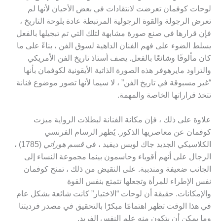
لوحات كوفمان تعرضت لانتقادات في بعض الأحيان لأنها لم
تعرض الرجولة والقوة الرجولية المرتبطة عادة بلوحة التاريخ ،
فإن قرارها في صنع صورة مشابهة لتلك التي تم تبجيلها بالفعل
يسلط الضوء على فهم الفنان الداهية لسوق الفن ، بناءً على ما
كان مألوفًا وشائعًا بالفعل. يصف أستاذ تاريخ الفن الأمريكي
والتراود مايرهوفر هذه الصورة الذاتية الأيقونية لكوفمان بأنها
“غير مسبوقة في تاريخ الفن” ، لا سيما لأنها تصور موضوع فنانة
تتخذ قراراتها الخاصة والمهمة.
علاوة على ذلك ، فإن مكانة الفنانة لبطلات الرواية ميزت
كوفمان عن معاصريها الذكور. يُظهر الرسام الفرنسي
الكلاسيكي الجديد جاك لويس ديفيد ، في
قسم هوراتي
(1785) ،
الرجال على أنهم أقوياء وحاسمون بينما مجموعة النساء إلى
الجانب ضعيفة ومندببة. على النقيض من ذلك ، تمنح كوفمان
نفس الإطراء للمرأة وتجعلها تتمتع بنفس القوة
والإمكانات. حقيقة أن لوحات “الاختيار” كانت شائعة بشكل عام
في هذا الوقت تظهر اهتمامًا مبكرًا بالتحقيق في مصدر فرديتنا
وما يمكن أن يتكون منه علم النفس الفريد.