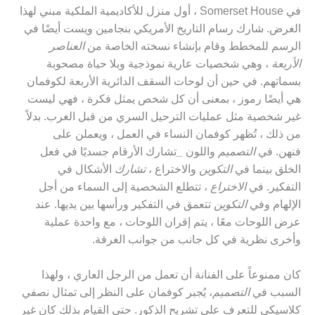
في Somerset House ، أول منزل للأكاديمية الملكية مبني لهذا
الغرض. شارك رسام التاريخ الأمريكي بنجامين ويست أيضًا في
الرسم للمخطط وقام بإنشاء نسخته الخاصة من
العناصر
الأربعة
، وهي شخصيات عارية نموذجية وبلا حياة مصحوبة
بسماتهم. في حين أن لوحات السقف الدائرية الأربعة لكوفمان
هي أيضًا رموز ، بمعنى أن كل شخص يمثل فكرة ، فهي ليست
غير شخصية مثل عمليات الترحيل السري من قبل الغرب. بدلاً
من ذلك ، تُظهر كوفمان النساء في العمل ، ويعملن على
فنهن. في
التصميم
واللون
_
تشارك الأرقام جسديًا في فعل
الخلق بينما في
التكوين
والاختراع ،
تشارك
الأشكال في
التفكير. في
الاختراع
، تتطلع الشخصية إلى السماء من أجل
الإلهام وفي
التكوين
تتعمق في التفكير ورأسها بين يديها. عند
عرض اللوحات معًا ، يتم إقران اللوحات ، مع واحدة عملية
وأخرى نظرية في كل جانب من جوانب الغرفة.
كان ممنوعاً على الفنانة أن تعمل من الرجل العاري ، ولهذا
السبب في
التصميم
، يُجبر كوفمان على النظر إلى تمثال نصفي
كلاسيكي للتعرف على تشريح الذكور. حتى القيام بذلك كان غير