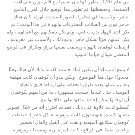
من عام 1787 ، تظهر كوفمان نفسها مع قلم تلوين على أهبة
الاستعداد ومحفظتها. تم تطوير هذا الوضع خلال القرن الثامن
عشر ، ولا سيما في إنجلترا ، لصور السيدات الهواة. كان هناك
حاجز قوي بين الفنانات المحترفات والهواة في هذا الوقت ؛ لم
يكن لدى الهواة تدريب فني ، ولم يكن بإمكانهم بيع أعمالهم ، ولم
يكن عملهم قويًا بشكل خاص. ومع ذلك ، ولأسباب غير معروفة ،
ارتبطت كوفمان بالهواة ورسمت نفسها مرارًا وتكرارًا في الوضع
المعطى طوال حياتها المهنية.
لا يسع المرء إلا أن يتكهن لماذا قامت الفنانة بذلك لأن هناك بحثًا
محدودًا حول هذا الموضوع ، ولكن يبدو أن كوفمان كانت مهتمة
بتعميم عملها بعدة طرق. الحفاظ على ارتباط قوي بالحياة
اليومية ، حتى عندما أصبحت مشهورة ، بدا من المهم لكوفمان
أن لوحاتها يمكن إعادة إنتاجها على نطاق واسع
كمطبوعات. علاوة على ذلك ، فقد تم اقتراح أنه من خلال تصوير
نفسها كسيدة هاوية (وإن كانت موهوبة بشكل خاص) احتفظت
كوفمان بمكانتها المهذبة وأبقت على القيل والقال الخطير
والخبث بعيدًا. في الواقع ، كانت امرأة ثرية ومستقلة وموهوبة