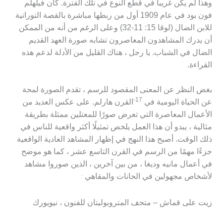
وهذا لم يكن غريباً في قطع النوع في تلك الفترة. كان فيلهلم
فون بود في عام 1909 أول من ربطها مباشرة بالقصة التوراتية
للابن الضال (لوقا 15: 11-32) وعلى الرغم من أنه من الممكن
أن يدرك المشاهدون المعاصرون تشابه صورة العهد القديم
الضال في الشباب. يا رجل ، هناك القليل من الأدلة لدعم هذه
القراءة.
بغض النظر عن المعنى المقصود للرسم ، تقدم الصورة لمحة
17-
عن الحياة اليومية في
القرن هارلم. على عكس العديد من
الأعمال المعاصرة التي تعرض صورًا للمعتلين ممثلة بطريقة
مثالية ، يبدو أن هذا العمل يلخص تمثيلًا أكثر واقعية للناس في
ذلك الوقت. أصبح هذا النهج في إظهار المشاهد العادية الواقعية
جزءًا مهمًا من الرسم في القرن التاسع عشر ، كما هو موضح
في أعمال مانيه وديغا ، من بين آخرين ، الذين صوروا مشاهد
.
لأشخاص مجهولين في الحانات والمقاهي
زيت على قماش – متحف المتروبوليتان للفنون ، نيويورك