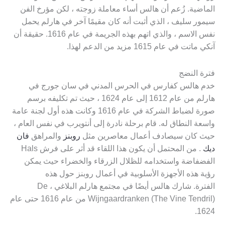
الماضية. زُعم أن هالس أساء معاملة زوجته ، لكن مؤرخ الفن
سيمور سليف ، الذي أثبت أنه كان مقيمًا آخر في هارلم يحمل
نفس الاسم ، والذي اتهم بهذه الجريمة في عام 1616. حقيقة أن
آنكي ماتت في عام 1615 مزيد من الدعم لهذا.
فترة النضج
خدم هالس كفارس في الحرس المدني في سان جورج في
هارلم من عام 1612 إلى عام 1624 ، حيث تم تكليفه برسم
صورة لضباط الشركة في عام 1616 وكانت هذه أول لجنة عامة
واسعة النطاق له. قام برحلة نادرة إلى أنتويرب في نفس العام ،
حيث كان سيصادف أعمال معاصرين مثل
روبنز
والمراهق
فان
ديك
. من المحتمل أن يكون هذا اللقاء قد أثر على فرش Hals
الفضفاضة واستخدامه للظلال الزرقاء والخضراء حيث يمكن
رؤية هذه الأجهزة الأسلوبية في أعمال روبنز حول هذه
الفترة. شارك هالس أيضًا في مجتمع هارلم البلاغي ، De
Wijngaardranken (The Vine Tendril) من عام 1616 حتى عام
1624.