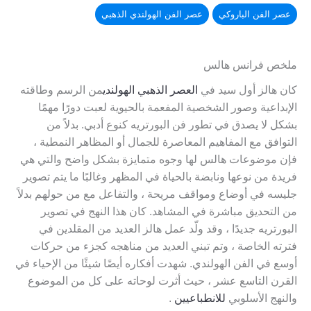
عصر الفن الباروكي
عصر الفن الهولندي الذهبي
ملخص فرانس هالس
كان هالز أول سيد في
العصر الذهبي الهولندي
من الرسم وطاقته
الإبداعية وصور الشخصية المفعمة بالحيوية لعبت دورًا مهمًا
بشكل لا يصدق في تطور فن البورتريه كنوع أدبي. بدلاً من
التوافق مع المفاهيم المعاصرة للجمال أو المظاهر النمطية ،
فإن موضوعات هالس لها وجوه متمايزة بشكل واضح والتي هي
فريدة من نوعها ونابضة بالحياة في المظهر وغالبًا ما يتم تصوير
جليسه في أوضاع ومواقف مريحة ، والتفاعل مع من حولهم بدلاً
من التحديق مباشرة في المشاهد. كان هذا النهج في تصوير
البورتريه جديدًا ، وقد ولّد عمل هالز العديد من المقلدين في
فترته الخاصة ، وتم تبني العديد من مناهجه كجزء من حركات
أوسع في الفن الهولندي. شهدت أفكاره أيضًا شيئًا من الإحياء في
القرن التاسع عشر ، حيث أثرت لوحاته على كل من الموضوع
والنهج الأسلوبي
للانطباعيين
.