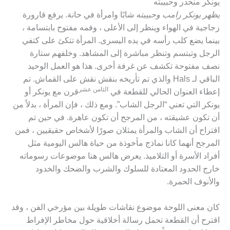
يونكر منحدر وحبيبته
يظهر يونكر رامب وحبيبته
شابًا وامرأة في حانة. يرفع قارورة
زجاجية في الهواء وينظر إلى الأعلى ، وفمه مفتوح بابتسامة ،
بينما يضع كلب رأسه في يده اليسرى. المرأة تتكئ على كتفي
الرجل وتبتسم وتنظر مباشرة إلى المشاهد. وخلفهم ستارة
نصف مفتوحة تكشف عن غرفة أخرى. هذا هو العمل الوحيد
الباقي لـ Hals والذي تم تأريخه بنقش نقش على القماش. تم
الثامن عشر
إعطاء العنوان الحالي للقطعة في
قرن مع يونكر أو
يونكر التي تعني “الرجل الشاب”. ومع ذلك ، فإن المرأة ، بدلاً من
أن تكون عشيقته ، من المرجح أن تكون عاهرة. في حين تم
اقتراح أن الشاب والمرأة يمثلان صورًا لأشخاص حقيقيين ، فمن
المرجح أنهما كانا نماذج مأخوذة من حياة هالس اليومية مثل
أفراد الأسرة أو التلاميذ. يعرض هالس هنا موضوعات رسوماته
خارج الحدود المعتادة للسلوك والشرب والضحك والخدود
والأنوف الحمرة.
كان معنى اللوحة موضوع نقاشات طويلة بين مؤرخي الفن ، وقد
اقترح أن القطعة تحمل رسالة أخلاقية حول مخاطر الإفراط