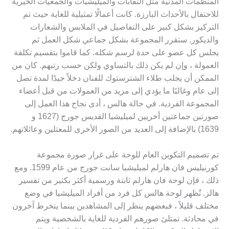
المنظمات المدنية مثل النقابات والميليشيات والجمعيات الخيرية
للاحتفال بالأحداث البارزة. كانت أعمالًا تمثيلية للغاية حيث تم
التركيز بشكل كبير على التفاصيل في الملابس والشعارات
والديكور. ستقرر المجموعة بشكل جماعي شكل العمل ثم
يجلس كل عضو على حدة لرسم شكله. كما قاموا بتقسيم تكلفة
العمولة ، وإن لم يكن ذلك بالتساوي ولكن حسب رتبهم. كان من
الممكن أن يجلب طلاء الشترستوك للفنان دخلاً جيدًا لمدة تصل
إلى عام وغالبًا ما يؤدي إلى مزيد من العمولات من قبل أعضاء
المجموعة الفردية. في حالة هالس ، أدى نجاح هذا العمل إلى
صورتين جماعتين أخريين لميليشيا القديس جورج (1627 و
1639) بالإضافة إلى العديد من الصور الأخرى للمعتلين وعائلاتهم.
تم تصميم التكوين العام للوحة على غرار صورة مجموعة
كورنيليس فان هارلم لميليشيا سانت جورج من عام 1599. ومع
ذلك ، فإن لوحة فان هارلم ثابتة ورسمية أكثر بكثير من تفسير
هالز. تُظهر لوحة هالس كل فرد من أفراد الميليشيا في وضع
مختلف قليلاً ، فبعضهم ينظر إلى المشاهدين بينما ينخرط آخرون
في محادثة. تمتلئ صورهم الفردية للغاية بالشخصية ويتم