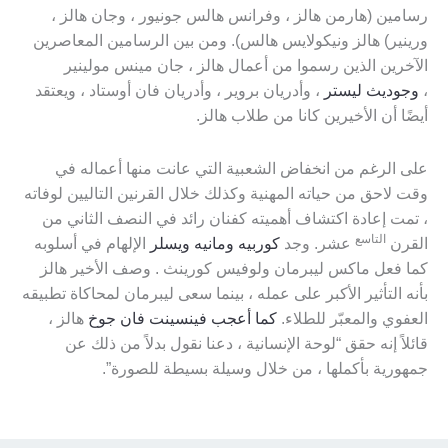
رسامين (هارمن هالز ، وفرانس هالس جونيور ، وجان هالز ،
ورينير) هالز ونيكولايس هالس). ومن بين الرسامين المعاصرين
الآخرين الذين رسموا من أعمال هالز ، جان مينس مولينير
،
وجوديث ليستر
، وأدريان بروير ، وأدريان فان أوستاد ، ويعتقد
أيضًا أن الأخيرين كانا من طلاب هالز.
على الرغم من انخفاض الشعبية التي عانت منها أعماله في
وقت لاحق من حياته المهنية وكذلك خلال القرنين التاليين لوفاته
، تمت إعادة اكتشاف أهميته كفنان رائد في النصف الثاني من
التاسع
القرن
عشر. وجد
كوربيه
ومانيه
ويسلر
الإلهام في أسلوبه
كما فعل ماكس ليبرمان ولوفيس كورينث . وصف الأخير هالز
بأنه التأثير الأكبر على عمله ، بينما سعى ليبرمان لمحاكاة تطبيقه
العفوي والمعبّر للطلاء.
كما أعجب فينسينت فان جوخ
هالز ،
قائلاً إنه حقق “لوحة الإنسانية ، دعنا نقول بدلاً من ذلك عن
جمهورية بأكملها ، من خلال وسيلة بسيطة للصورة”.