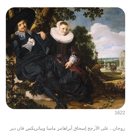
1622
زوجان ، على الأرجح إسحاق أبراهامز ماسا وبياتريكس فان دير