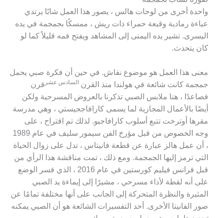
واحدة أخرى من لوحات هالس ، يصور هذا العمل شابًا يرتدي
عباءة رمادية وقبعة حمراء ذات ريش ، ممسكًا بجمجمة في يده
اليسرى. تشير يده اليمنى إلى المشاهد ويفتح فمه قليلاً كما لو
كان يتحدث.
معنى هذا العمل هو موضوع نقاش. في حين أن فكرة صبي يحمل
السادس عشر
جمجمة كانت شائعة في هولندا منذ القرن
قرن
فصاعدًا ، هنا ملابس الصبي تذكرنا بالعروض المسرحية ولكن
أيضًا بالأعمال المجازية لما يسمى كارافاججيستي ، وهي مدرسة
مقرها أوترخت تتبع أسلوب كارافاجيو. لذلك تم اقتراح ، على
وجه الخصوص من قبل مؤرخ الفن سيمور سليف في عام 1989
، أن عمل هالز عبارة عن قطعة فانيتاس ، تدل على زوال الحياة
التي ترمز إليها الجمجمة. ومع ذلك ، تمت مناقشة هذا الرأي من
قبل فرانس فيليم كورستين في عام 2016 ، الذي فسر الوضع
على أنه لقطة لأداء مسرحي ، مشيرًا إلى إيماءة يد الصبي
المثيرة والنظرة المتحركة إلى الجانب على أنها مختلفة تمامًا عن
صور الفانيتا الأخرى. أحد التفسيرات الشائعة هو أن الصبي يمكنه