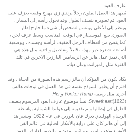
عازف العود
يُظهر هذا العمل الملون رجلاً يرتدي زي مهرج وقبعة يعزف على
العود. تم تصويره بنصف الطول وقد تحول رأسه إلى اليسار ،
وينظر إلى الأعلى ويبتسم لشخص أو شيء ما خارج إطار
الصورة. يقع الموسيقار في الوقت المناسب وسط عزف لحن ،
كما يتضح من انعطاف الرجل الخفيف لرأسه وجسده ، ووضعية
أصابعه. شعره غير مهذب قليلاً وتفاصيل واقعية مثل هذه هي
التي تميز عمل هالز عن الرسامين البارزين الآخرين في تلك
الفترة مثل رامبرانت وفان ديك.
يكاد يكون من المؤكد أن هالز رسم هذه الصورة من الحياة ، وقد
اقترح أن يظهر النموذج نفسه في هذا العمل في لوحات هالس
أخرى مثل
رسمه Yonker Ramp و His
Sweetheart
(1623). نشأ موضوع عازف العود المرسوم بنصف
الطول في إيطاليا وتم تقديمه إلى هولندا الشمالية بواسطة
الرسام الهولندي ديرك فان بابورين في عام 1622. ويشير هذا
إلى أن هالز كان على دراية بالأفكار الحالية في عالم الفن
الأوسع وذهب إلى رسم اثنين مزيد من الصور لعازفي العود