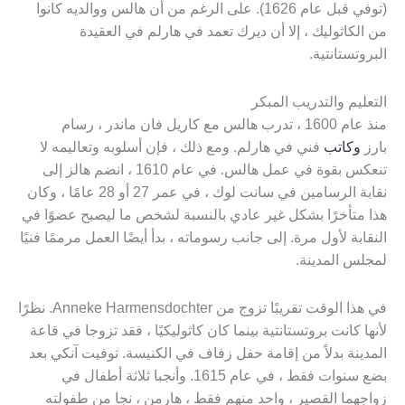
(توفي قبل عام 1626). على الرغم من أن هالس ووالديه كانوا
من الكاثوليك ، إلا أن ديرك تعمد في هارلم في العقيدة
البروتستانتية.
التعليم والتدريب المبكر
منذ عام 1600 ، تدرب هالس مع كاريل فان ماندر ، رسام
بارز
وكاتب
فني في هارلم. ومع ذلك ، فإن أسلوبه وتعاليمه لا
تنعكس بقوة في عمل هالس. في عام 1610 ، انضم هالز إلى
نقابة الرسامين في سانت لوك ، في عمر 27 أو 28 عامًا ، وكان
هذا متأخرًا بشكل غير عادي بالنسبة لشخص ما ليصبح عضوًا في
النقابة لأول مرة. إلى جانب رسوماته ، بدأ أيضًا العمل مرممًا فنيًا
لمجلس المدينة.
في هذا الوقت تقريبًا تزوج من Anneke Harmensdochter. نظرًا
لأنها كانت بروتستانتية بينما كان كاثوليكيًا ، فقد تزوجا في قاعة
المدينة بدلاً من إقامة حفل زفاف في الكنيسة. توفيت آنكي بعد
بضع سنوات فقط ، في عام 1615. وأنجبا ثلاثة أطفال في
زواجهما القصير ، واحد منهم فقط ، هارمن ، نجا من طفولته