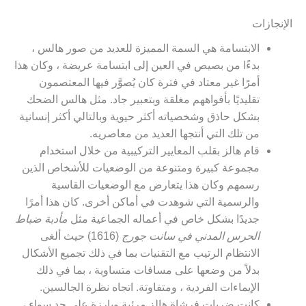
الإنجازات
الابتسامة هي السمة المميزة للعديد من صور هالس ،
بدءًا من بصيص في العين إلى ابتسامة عريضة ، وكان هذا
أمرًا غير معتاد في فترة كان يُصوَّر فيها المعتصمون
تقليديًا بأفواههم مغلقة وبتعبير جاد. مثل هالس الضحك
بشكل حاذق وشخصياته أكثر حيوية وبالتالي أكثر إنسانية
من تلك التي أنتجها العديد من معاصريه.
قام هالز بقلب المعايير التركيبية من خلال استخدام
مجموعة كبيرة ومتنوعة من الوضعيات للأشخاص الذين
رسمهم وكان هذا يتعارض مع الوضعيات القاسية
والرسمية التي شوهدت في أماكن أخرى. كان هذا أمرًا
جديدًا بشكل خاص في أعماله الجماعية مثل
مأدبة ضباط
الحرس المدني في سانت جورج
(1616) حيث ألغى
الانتظام الرتيب مع التقنيات بما في ذلك تجميع الأشكال
بدلاً من وضعها على مسافات متساوية ، بما في ذلك
الإيماءات الفردية ، ومتفاوتة. اتجاه نظرة الجالسين.
كانت ضربات فرشاة هالز مرئية وبارزة على حد سواء ،