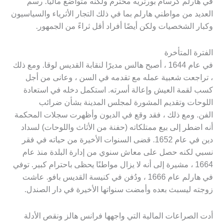
في هارلم كرسام بورتريه محترم ولكنه متواضع ماليًا. رسم
العديد من مواطني هارلم بما في ذلك التجار الأثرياء والسياسيون
وكبار الشخصيات ولكن أيضًا أفراد أقل ثراءً من الجمهور.
الفترة المتأخرة
في عام 1644 ، أصبح هالس مديرًا لنقابة القديس لوقا. ومع ذلك
، تراجعت شعبية عمله مع تقدمه في السن ، وعانى من أجل
كسب لقمة العيش وإعالة أسرته. استكمل دخله في استعادة
اللوحات وتقديم المشورة لمجلس المدينة بشأن ضرائب
الفن. ومع ذلك ، فقد وقع في الديون وأظهرت سجلات المحكمة
أنه اضطر إلى بيع ممتلكاته (حفنة من الأثاث واللوحات) لسداد
دين في عام 1652. قضى السنوات الأخيرة من حياته في فقر
نسبي لكنه حصل على معاش سنوي من إدارة البلدة منذ عام
1664 ، مشيرة إلى أنه لا يزال مواطنًا يحظى باحترام كبير. توفي
في هارلم عام 1666 ، ودُفن في كنيسة القديس بافو. عاشت
زوجته ليسبث بعده وأمضت سنواتها الأخيرة في دار الصندل.
أدت الصراعات المالية التي واجهها فرانس هالز ونقص الأدلة