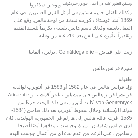
ويمكن العثور عليه في أعمال تيودور
جيريكولت
ويوجين ديلاكروا ،
وكذلك للفنان حاييم سوتين في أوائل القرن العشرين. في عام
1869 أنشأ غوستاف كوربيه نسخة من لوحة هالس. وقع على
العمل باسمه وكذلك باسم هالس نفسه ، تكريماً للسيد القديم
وتقديراً لتأثيره على الفن بعد 200 عام من وفاته.
زيت على قماش – Gemäldegalerie ، برلين ، ألمانيا
سيرة فرانس هالس
طفولة
وُلِد فرانس هالس في عام 1582 أو 1583 في أنتويرب لوالديه
فرانشوا فرانز هالس فان ميشيلين ، تاجر أقمشة ، و Adraentje
von Geertenryck. كانت أنتويرب في ذلك الوقت جزءًا من
هولندا الإسبانية وخلال سقوط أنتويرب بعد ذلك بعامين (1584-
1585) فرت عائلة هالس إلى هارلم في الجمهورية الهولندية. كان
لدى فرانس شقيقان ، ديرك وجوست ، وكلاهما أيضًا أصبحا
رسامين ، على الرغم من عدم بقاء أي من أعمال جوست اليوم