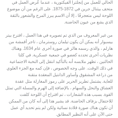
الحالي للعمل من إنجلترا الفيكتورية ، عندما عُرض العمل في
متحف بيثنال جرين في 1872-1875. على الرغم من أن موضوع
اللوحة ليس متعجرفًا ، إلا أن الاسم يبرز المرح والشعور بالثقة
الذي يشع من عيون الحاضنة.
من غير المعروف من الذي تم تصويره في هذا العمل ، اقترح بيتر
بيسبوار أنه يمكن أن يكون تيلمان روسترمان ، تاجر أقمشة من
هارلم ، والذي رسمه هالز في صورة أخرى عام 1634. وهناك
نظريات أخرى تحدده كعضو في جمعية عسكرية. في كلتا
الحالتين ، تظهر ملابسه أنه بالتأكيد انتقل إلى النخبة الاجتماعية
في ذلك الوقت. على وجه الخصوص ، فإن كمه مع الجزء العلوي
من ذراعه المشقوق وأساور الدانتيل المعقدة متقنة
للغاية. يشتمل تطريز الحرير على رموز المغازلة مثل عقدة
العشاق والنحل والسهام ، بالإضافة إلى الهرم والمسلة التي تمثل
القوة. بسبب هذه الشعارات ، تم اقتراح أن اللوحة كلفت
للاحتفال بزفاف الحاضنة. قد يشير هذا إلى أنه كان من الممكن
أن تكون هناك صورة قلادة نسائية ولكن لم يتم تحديد أي عمل
حتى الآن على أنه النظير المطابق.