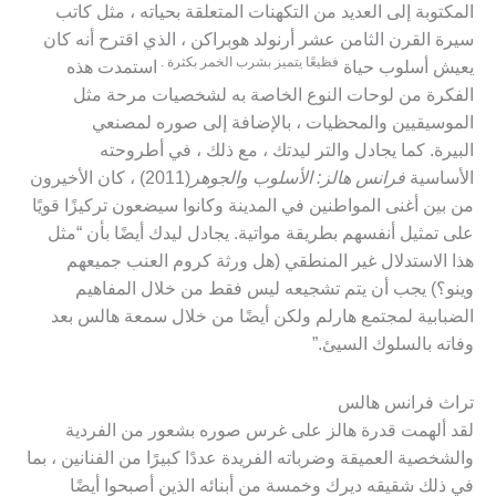
المكتوبة إلى العديد من التكهنات المتعلقة بحياته ، مثل كاتب
سيرة القرن الثامن عشر أرنولد هوبراكن ، الذي اقترح أنه كان
فظيعًا يتميز بشرب الخمر بكثرة .
يعيش أسلوب حياة
استمدت هذه
الفكرة من لوحات النوع الخاصة به لشخصيات مرحة مثل
الموسيقيين والمحظيات ، بالإضافة إلى صوره لمصنعي
البيرة. كما يجادل والتر ليدتك ، مع ذلك ، في أطروحته
الأساسية
فرانس هالز: الأسلوب والجوهر
(2011) ، كان الأخيرون
من بين أغنى المواطنين في المدينة وكانوا سيضعون تركيزًا قويًا
على تمثيل أنفسهم بطريقة مواتية. يجادل ليدك أيضًا بأن “مثل
هذا الاستدلال غير المنطقي (هل ورثة كروم العنب جميعهم
وينو؟) يجب أن يتم تشجيعه ليس فقط من خلال المفاهيم
الضبابية لمجتمع هارلم ولكن أيضًا من خلال سمعة هالس بعد
وفاته بالسلوك السيئ.”
تراث فرانس هالس
لقد ألهمت قدرة هالز على غرس صوره بشعور من الفردية
والشخصية العميقة وضرباته الفريدة عددًا كبيرًا من الفنانين ، بما
في ذلك شقيقه ديرك وخمسة من أبنائه الذين أصبحوا أيضًا