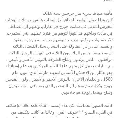
مأدبة ضباط سرية مار جرجس سنة 1616
كان هذا العمل الواسع النطاق أول لوحات هالس من ثلاث لوحات
للحرس المدني في سانت جورج في هارلم. ويظهر أن الضباط
في مأدبة وداعهم قد انتهوا لتوهم من فترة عملهم التي استمرت
ثلاث سنوات. يعكس ترتيب جلوسهم رتبهم ، مع وجود العقيد
والعميد على رأس الطاولة على اليسار. يحتل القبطان الثلاثة
الوسط بينما يجلس الملازمون الثلاثة في النهاية. الرجال الثلاثة
الواقفون ، الذين يرتدون وشاح الشركة باللونين الأحمر والأبيض ،
هم شارات يحمل كل منهم علمًا. العلم المركزي هو علم إسبانيا ،
وهو تذكار من الاحتلال الأسباني لمدينة هارلم الذي انتهى عام
1580 ، والعلمان الآخران باللونين الأحمر والأبيض ، ولون القديس
جورج وكذلك مدينة هارلم. الشخص الذي يقف في الخلف بدون
وشاح ويحمل لوحة هو خادمهم.
كانت الصور الجماعية مثل هذه (تسمى shuttersstukken) شائعة
عشر
في القرن السابع
هولندا القرن وغالبًا ما كانت بتكليف من