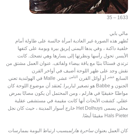
1633 – 35
مالي بابي
تُظهر هذه الصورة غير العادية امرأة جالسة على طاولة أمام
خلفية داكنة ، وفي يدها اليمنى إبريق بيرة وبومة على كتفها
الأيسر. تحول رأسها ونظرتها إلى يسارها وهي تضحك. كانت
ترتدي فستانًا بنيًا مع ياقة بيضاء ولفائف. عنوان العمل مشتق من
نقش وجد على ظهر اللوحة أضيف في أواخر القرن
عشر
الثامن
السابع
أو أوائل القرن
عشر. Malle في الهولندية تعني
الجنون و Babbe هو تصغير لباربرا. يُعتقد أن موضوع اللوحة كان
مواطنًا حقيقيًا في هارلم ، ومن المحتمل أن يكون مصابًا بمرض
عقلي. كشفت الأبحاث أنها كانت مقيمة في مستشفى عقلية
محلي يسمى Het Dolhuys خارج أسوار المدينة ، حيث كان نجل
Hals Pieter مقيمًا أيضًا.
كان العمل بعنوان
ساحرة هارلم
بسبب ارتباط البومة بممارسات