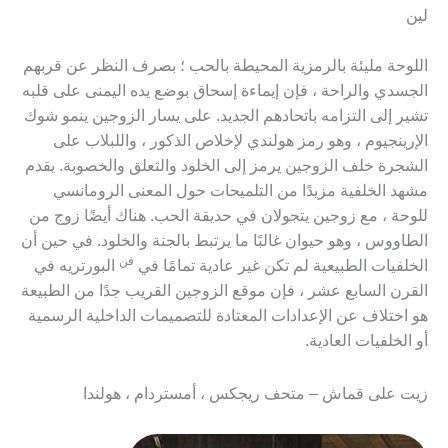
لين
اللوحة مليئة بالرمزية المحيطة بالحب ؛ بصرف النظر عن قربهم
الجسدي والراحة ، فإن إيماءة إسحاق بوضع يده اليمنى على قلبه
تشير إلى التزامه باتحادهم الجديد. على يسار الزوجين ينمو شوك
الإرينجيوم ، وهو رمز هولندي لإخلاص الذكور ، واللبلاب على
الشجرة خلف الزوجين يرمز إلى الخلود والتعلق والخصوبة. يقدم
مشهد الخلفية مزيدًا من التلميحات حول المعنى الرومانسي
للوحة ، مع زوجين يتجولان في حديقة الحب. هناك أيضًا زوج من
الطاووس ، وهو حيوان غالبًا ما يرتبط بالجنة والخلود. في حين أن
فن
الخلفيات الطبيعية لم تكن غير عادية تمامًا في
البورتريه في
القرن السابع عشر ، فإن موقع الزوجين القريب جدًا من الطبيعة
هو اختلاف عن الإعدادات المعتادة للتصميمات الداخلية الرسمية
أو الخلفيات العادية.
زيت على قماش – متحف ريجكس ، أمستردام ، هولندا