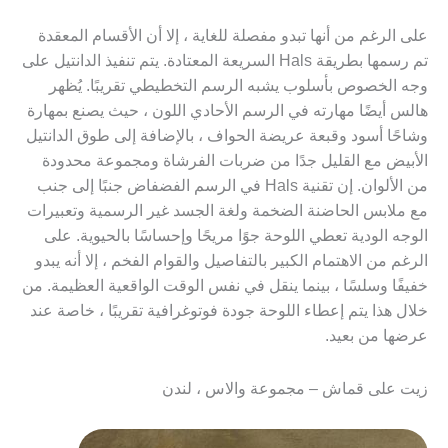
على الرغم من أنها تبدو مفصلة للغاية ، إلا أن الأقسام المعقدة
تم رسمها بطريقة Hals السريعة المعتادة. يتم تنفيذ الدانتيل على
وجه الخصوص بأسلوب يشبه الرسم التخطيطي تقريبًا. يُظهر
هالس أيضًا مهارته في الرسم الأحادي اللون ، حيث يصنع بمهارة
وشاحًا أسود وقبعة عريضة الحواف ، بالإضافة إلى طوق الدانتيل
الأبيض مع القليل جدًا من ضربات الفرشاة ومجموعة محدودة
من الألوان. إن تقنية Hals في الرسم الفضفاض جنبًا إلى جنب
مع ملابس الحاضنة الضخمة ولغة الجسد غير الرسمية وتعبيرات
الوجه الودية تعطي اللوحة جوًا مريحًا وإحساسًا بالحيوية. على
الرغم من الاهتمام الكبير بالتفاصيل والقوام الفخم ، إلا أنه يبدو
خفيفًا وسلسًا ، بينما ينقل في نفس الوقت الواقعية العظيمة. من
خلال هذا يتم إعطاء اللوحة جودة فوتوغرافية تقريبًا ، خاصة عند
عرضها من بعيد.
زيت على قماش – مجموعة والاس ، لندن