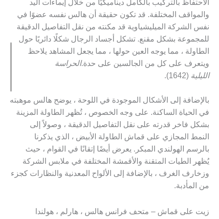
الاحتفاظ بالتركيب بالكامل ديناميكيًا من خلال إيماءات اليد
والمواقف المختلفة. قد تكون حقيقة أن هالس نفسه عضوًا في
نفس الشركة الميليشياوية قد مكنته من نقل التفاصيل الدقيقة
للمجموعة بشكل مقنع. تشكل أجساد الرجال شكلًا دائريًا حول
الطاولة ، مما يوجه العين حولها ، مما يجعل المشاهد يلاحظ
ويتعرف على كل من الجالسين على حدة.
الحراسة
الليلية
(1642).
بالإضافة إلى الأشكال الموجودة في اللوحة ، يوضح هالس موهبته
في الحياة الساكنة. على وجه الخصوص ، تُظهر الطاولة المزينة
بشكل فاخر قدرته على نقل التفاصيل الدقيقة ، وصولاً إلى
النمط المجازي على قماش الطاولة الأبيض ، الذي يذكرنا
بالرسم الهولندي المبكر. يعرض أيضًا إتقانًا في القوام ، حيث
يُظهر الطيات المتقنة والأقمشة المختلفة في ملابس الشركة
وزخارف الغرف ، بالإضافة إلى الألواح المعدنية والنظارات كجزء
من المأدبة.
زيت على قماش – متحف فرانس هالس ، هارلم ، هولندا