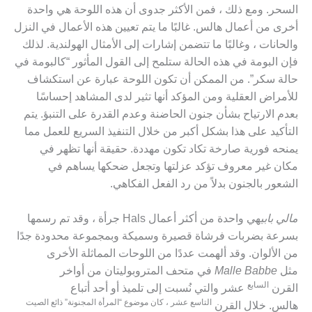
السحر. ومع ذلك ، فمن الأكثر جدوى أن هذه اللوحة هي واحدة
أخرى من أعمال هالس. غالبًا ما يتم تعيين هذه الأعمال في النزل
والحانات ، وغالبًا ما تتضمن إشارات إلى الأمثال الهولندية. لذلك
فإن البومة في هذه الحالة ستلمح إلى القول المأثور “كالبومة في
حالة سكر”. من الممكن أن تكون اللوحة عبارة عن استكشاف
للأمراض العقلية ومن المؤكد أنها تثير لدى المشاهد إحساسًا
بعدم الارتياح بشأن جنون الحاضنة وعدم القدرة على التنبؤ. يتم
التأكيد على هذا بشكل أكبر من خلال التنفيذ السريع للعمل مما
يمنحه فورية صارخة تكاد تكون مهددة. حقيقة أنها تظهر في
مكان غير معروف تؤكد عزلتها وتجعل ضحكها يساهم في
الشعور بالجنون بدلاً من رد الفعل الفكاهي.
مالي بابي
هي واحدة من أكثر أعمال Hals جرأة ، وقد تم رسمها
بسرعة بضربات فرشاة قصيرة وسميكة وبمجموعة محدودة جدًا
من الألوان. وقد ألهمت عددًا من اللوحات المماثلة الأخرى
مثل
Malle Babbe
في متحف المتروبوليتان من أواخر
السابع
القرن
عشر والتي نُسبت إلى تلميذ أو أحد أتباع
التاسع عشر ، كان موضوع “المرأة المجنونة” ذائع الصيت
هالس. خلال القرن