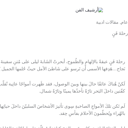
خطي
لى
لمحتوى
عام
,
مقالات أدبية
رحلةَ فَنٍ
رحلةَ فَنٍ عبقةً بالإلهامِ والطُموح، أبحرتْ الشَابةَ ليلى على مُتنِ سفينةَ ح
نَجاح…هَدِفها الأسمى أَن تَرسو على شَاطئ الأمل حيثُ حُلمها الجميل يُلّ
لَكنْ هُناكَ عائقًا حالَ بينها وبينَ الوصول، فقد ظَهرت أمواجًا عاتِية تُقل
كفّتين داخلَ البَحر تارّةً تأخذُها يمينًا وتارّةً شمال.
لَم تَكن تلكَ الأمواجِ الصاخبةِ سِوى تأثيرَ الأشخاصَ السلبيّنَ داخلَ حياتِه
بالهُراء ويُحطّمونَ الأحلامَ بفأسِ حِقد.