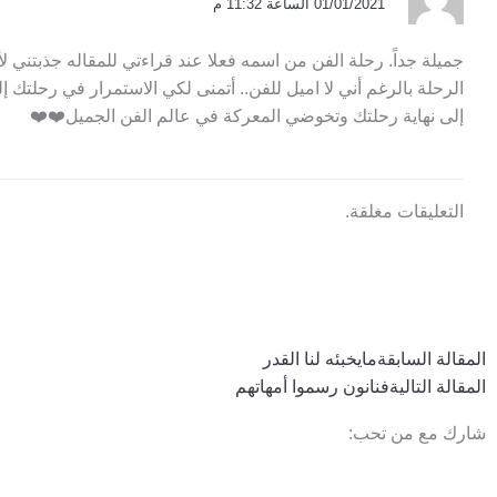
01/01/2021 الساعة 11:32 م
جميلة جداً. رحلة الفن من اسمه فعلا عند قراءتي للمقاله جذبتني
الرحلة بالرغم أني لا اميل للفن.. أتمنى لكي الاستمرار في رحلتك 
إلى نهاية رحلتك وتخوضي المعركة في عالم الفن الجميل❤️❤️
التعليقات مغلقة.
Next
Prev
المقالة السابقة
مايخبئه لنا القدر
المقالة التالية
فنانون رسموا أمهاتهم
شارك مع من تحب: