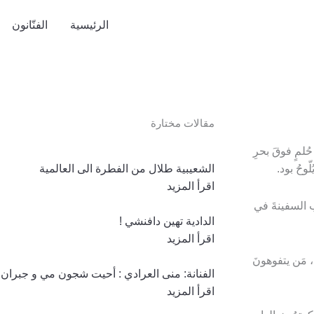
الرئيسية
الفنّانون
مقالات مختارة
ُلمٍ فوقَ بحرِ
وحُ بود.
الشعيبية طلال من الفطرة الى العالمية
اقرأ المزيد
ّب السفينةَ في
الدادية تهين دافنشي !
اقرأ المزيد
ا، مَن يتفوهونَ
الفنانة: منى العرادي : أحيت شجون مي و جبران!
اقرأ المزيد