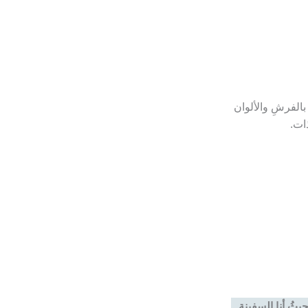
 بالفرشِ والألوان
ات.
 حيثُ أنا السفينة