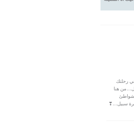
في رحلتك
مل…من هنا
 شواطئ
ابرة سبيل…❣