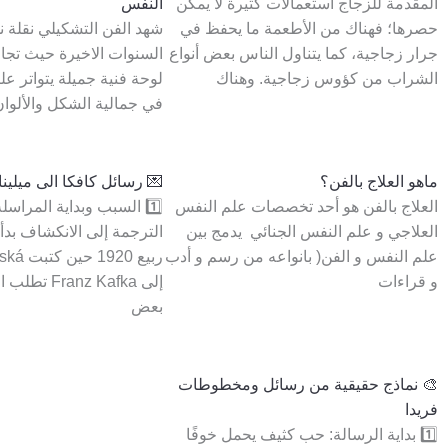
المقدمة للزجاج استعمالات كثيرة لا يمكن
النفس
حصرها؛ فهناك من الأطعمة ما يحفظ في
شهد الفن التشكیلي نقلة 
جرار زجاجية، كما يتناول الناس بعض أنواع
السنوات الاخیرة حیث تجا
الشراب من كؤوس زجاجية. وهناك
لوحة فنیة جمیلة یتواتر علی
في جمالیة الشكل والألوان
ماهو العلاج بالفن؟
💌 رسائل كافكا الى ميلينا
العلاج بالفن هو أحد تخصصات علم النفس
العلاجي و علم النفس الجنائي يدمج بين
الترجمة إلى الانكشاف بد
علم النفس و الفن( بانواعه من رسم و أدب
ربيع 20
و قراءات
إلى ranz Kafka
بعض
🎨 نماذج حقيقية من رسائل ومخطوطات
فريدا
1️⃣ بداية الرسالة: حب كثيف يحمل خوفًا