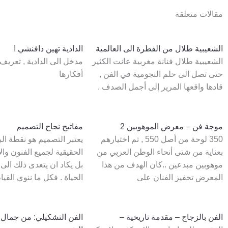
مقالات متعلقة
الشعيبية طلال من الفطرة الى العالمية
الدادية تهين دافنشي !
الشعيبية طلال فنانة مغربية عانت الكثير
مدخل الى الدادية , تعريف
حتى تصل الى حلم النجومية في الفن ,
أفكارها
قادها واقعها المرير إلى أجمل الصدف .
موجة فن – معرض الموهوبين 2
مفاتيح نجاح التصميم
350 لوحة من أصل 550 , تم اختيارهم
يعتبر التصميم هو نقطة البد
بعناية من شتى أنحاء الوطن العربي من
الحقيقية لجميع الفنون وال
موهوبين مبدعين ..كان الهدف من هذا
بل يكاد ان يتعدى ذلك الى
المعرض تحفيز الفنان على
الحياة . فكل ما ننوي القيا
الفن بالزجاج – مقدمة تاريخية –
الفن التشكیلي: من جمال 