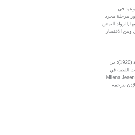
نوعیة في
وز مرحلة مجرد
ها ,الرواد للتمعن
 ومن الاقتصار
1️⃣ السبب وبداية المراسلة (1920): من
أت القصة في
19 حين كتبت Milena Jesenská
F تطلب الإذن بترجمة