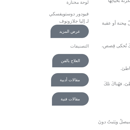
رتهُ بخيالِها
لوحة مختارة
فيودور دوستويفسكي
لـ إليا جلازونوف
لّ مِحنة أو عقبة
عرض المزيد
ناكَ تُحكى قِصص،
التصنيفات
العلاج بالفن
شاطئ.
مقالات أدبية
ئ، فهُناكَ تلكَ
مقالات فنية
 سيصلُ ويَثبتُ دونَ