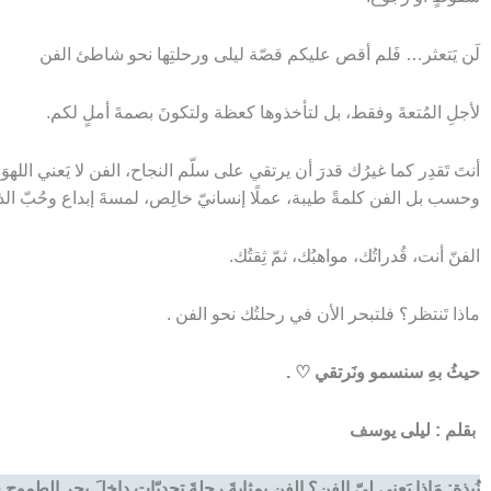
لَن يَتعثر… فَلم أقص عليكم قصّة ليلى ورحلتِها نحو شاطئ الفن
لأجلِ المُتعةَ وفقط، بل لتأخذوها كعظة ولتكونَ بصمةَ أملٍ لكم.
أنتَ تَقدِر كما غيرُك قدرَ أن يرتقي على سلّم النجاح، الفن لا يَعني اللهوَ
وحسب بل الفن كلمةً طيبة، عملًا إنسانيّ خالِص، لمسةَ إبداع وحُبّ الذ
الفنّ أنت، قُدراتُك، مواهبُك، ثمّ ثِقتُك.
ماذا تَنتظر؟ فلتبحر الأن في رحلتُك نحو الفن .
حيثُ بهِ سنسمو ونَرتقي ♡ .
بقلم : ليلى يوسف
نُبذة: مَاذا يَعني ليّ الفن؟ الفن بمثابةَ رحلةَ تحديّاتٍ داخلَ بحرِ الطموح