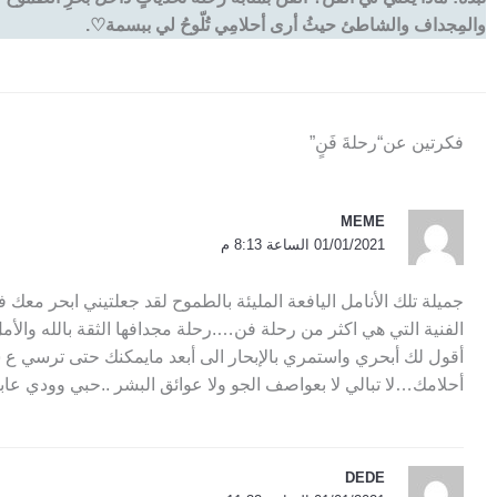
والمِجداف والشاطئ حيثُ أرى أحلامِي تُلّوحُ لي ببسمة♡.
فكرتين عن“رحلةَ فَنٍ”
MEME
01/01/2021 الساعة 8:13 م
جميلة تلك الأنامل اليافعة المليئة بالطموح لقد جعلتيني ابحر معك 
الفنية التي هي اكثر من رحلة فن….رحلة مجدافها الثقة بالله والأ
أقول لك أبحري واستمري بالإبحار الى أبعد مايمكنك حتى ترسي ع
أحلامك…لا تبالي لا بعواصف الجو ولا عوائق البشر ..حبي وودي ع
DEDE