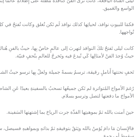
ليلى الفتاةَ اليافعة، كانت تَرى الفنّ كنافذةً مُطلّة على إِطلالةِ عالمًا إبتك
الواسع والعَميق.
فكمَا للبيوتِ نوافذ، لحياتِها كذلك نوافذ لَم تَكن تُغلق وكانت تُفتحُ في ك
تُواجهها.
كانت ليلى تَفتحُ تلكَ النوافذ لتهربَ إلى عالمٍ خاصٌ بِها، حيثُ بالفنِ هُ
حيثُ وُجدَ الفنْ لأمثالِها كَي تُبدعَ فيه وتَخرجُ للعالمِ بتُحفٍ فنيّة.
تَحفٍ نحتتها أَناملٍ رقيقة، ترسمُ بسمةً جميلة ولعلّ بِها ترسو حيثُ ال
رُغمَ الأمواج المُتواترة لم تَكن جميعُها تسحبُ بالسفينةِ بعيدًا عَنِ الشاط
الأمواجَ ما دفعتها لتصل وترسو بسلام.
حينَ آمنت بالله ثمّ بموهبتِها الفذّة جرت الرياحَ بما إشتهتها السَفينة.
فالإِنسانَ مَا دامَ يُؤمنُ بالله ويَثقُ بتوفيقهِ ثمّ بذاتهِ وبمواهبهِ فسيصل،
سقوطٍ أو رجوع.